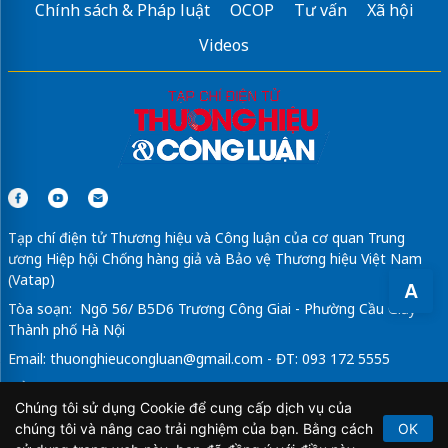
Chính sách & Pháp luật
OCOP
Tư vấn
Xã hội
Videos
Tạp chí điện tử Thương hiệu và Công luận của cơ quan Trung
ương Hiệp hội Chống hàng giả và Bảo vệ Thương hiệu Việt Nam
(Vatap)
A
Tòa soạn: Ngõ 56/ B5D6 Trương Công Giai - Phường Cầu Giấy -
Thành phố Hà Nội
Email:
thuonghieucongluan@gmail.com
- ĐT: 093 172 5555
Tổng Biên Tập: Vũ Đức Thuận
Chúng tôi sử dụng Cookie để cung cấp dịch vụ của
Giấy phép hoạt động báo chí điện tử số 64/GP-BTTTT do Bộ
chúng tôi và nâng cao trải nghiệm của bạn. Bằng cách
OK
Thông tin và Truyền thông cấp ngày 21/2/2020.