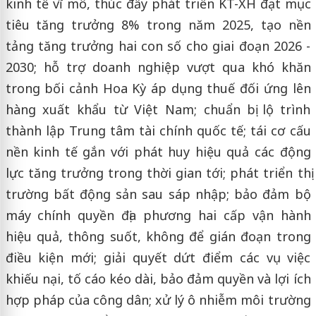
kinh tế vĩ mô, thúc đẩy phát triển KT-XH đạt mục
tiêu tăng trưởng 8% trong năm 2025, tạo nền
tảng tăng trưởng hai con số cho giai đoạn 2026 -
2030; hỗ trợ doanh nghiệp vượt qua khó khăn
trong bối cảnh Hoa Kỳ áp dụng thuế đối ứng lên
hàng xuất khẩu từ Việt Nam; chuẩn bị lộ trình
thành lập Trung tâm tài chính quốc tế; tái cơ cấu
nền kinh tế gắn với phát huy hiệu quả các động
lực tăng trưởng trong thời gian tới; phát triển thị
trường bất động sản sau sáp nhập; bảo đảm bộ
máy chính quyền địa phương hai cấp vận hành
hiệu quả, thông suốt, không để gián đoạn trong
điều kiện mới; giải quyết dứt điểm các vụ việc
khiếu nại, tố cáo kéo dài, bảo đảm quyền và lợi ích
hợp pháp của công dân; xử lý ô nhiễm môi trường