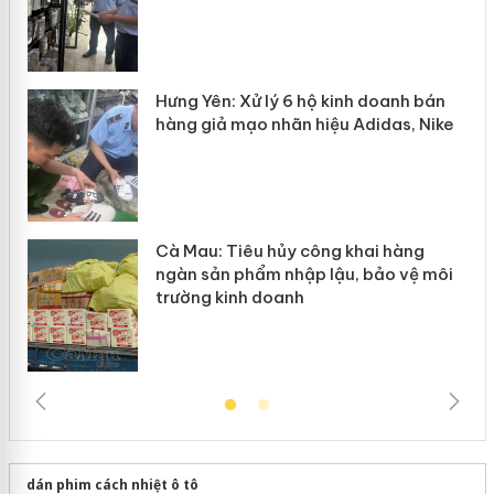
Thanh Hóa: Tìm bị hại trong vụ án buôn
bán bình sữa Moyuum giả
An Giang: Đối tượng chủ mưu đường dây
n
bán hàng giả tại Phú Quốc ra đầu thú
ke
ôi
dán phim cách nhiệt ô tô