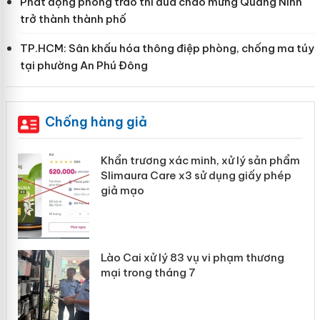
Phát động phong trào thi đua chào mừng Quảng Ninh
trở thành thành phố
TP.HCM: Sân khấu hóa thông điệp phòng, chống ma túy
tại phường An Phú Đông
Chống hàng giả
ản
Khẩn trương xác minh, xử lý sản phẩm
Slimaura Care x3 sử dụng giấy phép
giả mạo
 án
Lào Cai xử lý 83 vụ vi phạm thương
n
mại trong tháng 7