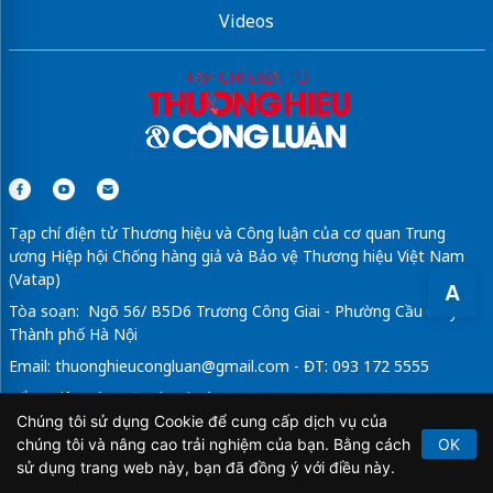
Videos
Tạp chí điện tử Thương hiệu và Công luận của cơ quan Trung
ương Hiệp hội Chống hàng giả và Bảo vệ Thương hiệu Việt Nam
(Vatap)
A
Tòa soạn: Ngõ 56/ B5D6 Trương Công Giai - Phường Cầu Giấy -
Thành phố Hà Nội
Email:
thuonghieucongluan@gmail.com
- ĐT: 093 172 5555
Tổng Biên Tập: Vũ Đức Thuận
Chúng tôi sử dụng Cookie để cung cấp dịch vụ của
Giấy phép hoạt động báo chí điện tử số 64/GP-BTTTT do Bộ
chúng tôi và nâng cao trải nghiệm của bạn. Bằng cách
OK
Thông tin và Truyền thông cấp ngày 21/2/2020.
sử dụng trang web này, bạn đã đồng ý với điều này.