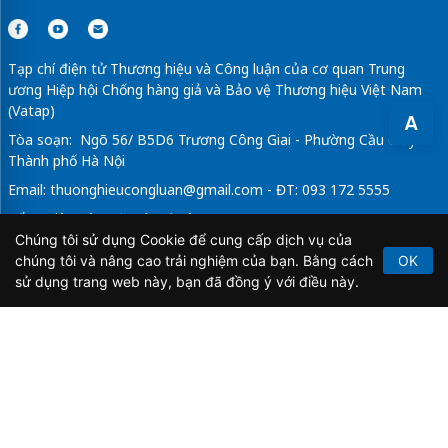
Tạp chí điện tử Thương hiệu và Công luận của cơ quan Trung
ương Hiệp hội Chống hàng giả và Bảo vệ Thương hiệu Việt Nam
(Vatap)
A
Tòa soạn: Ngõ 56/ B5D6 Trương Công Giai - Phường Cầu Giấy -
Thành phố Hà Nội
Email:
thuonghieucongluan@gmail.com
- ĐT: 093 172 5555
Tổng Biên Tập: Vũ Đức Thuận
Chúng tôi sử dụng Cookie để cung cấp dịch vụ của
Giấy phép hoạt động báo chí điện tử số 64/GP-BTTTT do Bộ
chúng tôi và nâng cao trải nghiệm của bạn. Bằng cách
OK
Thông tin và Truyền thông cấp ngày 21/2/2020.
sử dụng trang web này, bạn đã đồng ý với điều này.
Copyright © 2026
TẠP CHÍ THƯƠNG HIỆU & CÔNG
LUẬN
. All Rights Reserved.
Bản quyền thuộc Tạp chí Thương hiệu và Công luận. Cấm
sao chép dưới mọi hình thức nếu không có sự chấp thuận