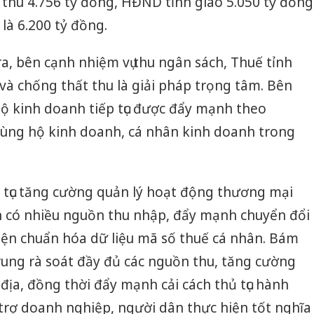
thu 4.756 tỷ đồng, HĐND tỉnh giao 5.050 tỷ đồng
bảo vệ 
kinh do
 là 6.200 tỷ đồng.
Công an
ra, bên cạnh nhiệm vụ thu ngân sách, Thuế tỉnh
tìm bị h
án sản 
 và chống thất thu là giải pháp trọng tâm. Bên
bán yến
hộ kinh doanh tiếp tục được đẩy mạnh theo
Thanh H
ùng hộ kinh doanh, cá nhân kinh doanh trong
hại tron
bán bìn
Moyuum
ếp tục tăng cường quản lý hoạt động thương mại
ân có nhiều nguồn thu nhập, đẩy mạnh chuyển đổi
iện chuẩn hóa dữ liệu mã số thuế cá nhân. Bám
trung rà soát đầy đủ các nguồn thu, tăng cường
 địa, đồng thời đẩy mạnh cải cách thủ tục hành
 trợ doanh nghiệp, người dân thực hiện tốt nghĩa