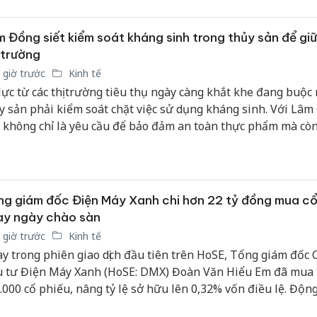
 Đồng siết kiểm soát kháng sinh trong thủy sản để gi
 trường
 giờ trước
Kinh tế
lực từ các thị trường tiêu thụ ngày càng khắt khe đang buộc
y sản phải kiểm soát chặt việc sử dụng kháng sinh. Với Lâm
 không chỉ là yêu cầu để bảo đảm an toàn thực phẩm mà còn 
p quan trọng nhằm nâng cao giá trị sản phẩm, bảo vệ sức k
ời tiêu dùng và phát triển nuôi trồng thủy sản theo hướng
g.
g giám đốc Điện Máy Xanh chi hơn 22 tỷ đồng mua cổ
ay ngày chào sàn
 giờ trước
Kinh tế
y trong phiên giao dịch đầu tiên trên HoSE, Tổng giám đốc
 tư Điện Máy Xanh (HoSE: DMX) Đoàn Văn Hiểu Em đã mua
.000 cổ phiếu, nâng tỷ lệ sở hữu lên 0,32% vốn điều lệ. Động
 diễn ra trong bối cảnh doanh nghiệp ghi nhận tăng trưởng 