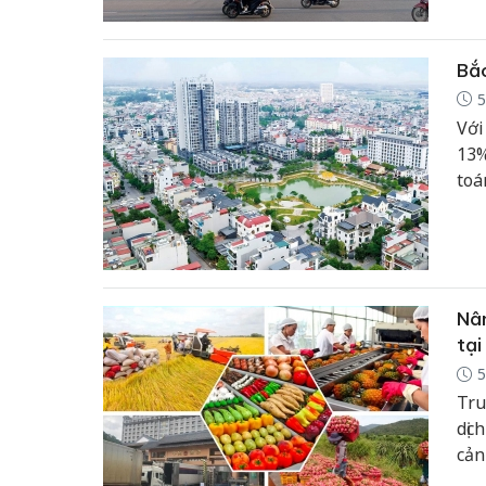
nhu
Bắc
5
Với
13%
toá
tri
Nân
tại
5
Tru
dịc
cản
phò