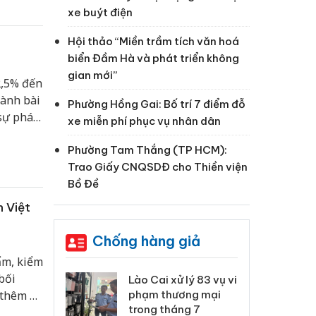
xe buýt điện
Hội thảo “Miền trầm tích văn hoá
biển Đầm Hà và phát triển không
gian mới”
2,5% đến
hành bài
Phường Hồng Gai: Bố trí 7 điểm đỗ
sự phát
xe miễn phí phục vụ nhân dân
Phường Tam Thắng (TP HCM):
Trao Giấy CNQSDĐ cho Thiền viện
Bồ Đề
n Việt
Chống hàng giả
ẩm, kiểm
bối
 Thanh Hóa
Lào Cai xử lý 83 vụ vi
Cô
ại trong vụ
phạm thương mại
tìm
 thêm 18
xuất, buôn
trong tháng 7
án
kiểm