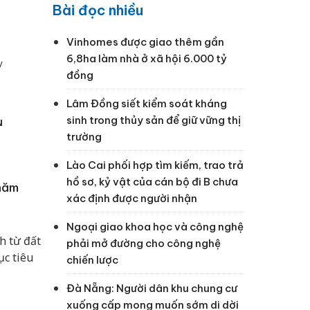
Bài đọc nhiều
Vinhomes được giao thêm gần
6,8ha làm nhà ở xã hội 6.000 tỷ
y
đồng
Lâm Đồng siết kiểm soát kháng
sinh trong thủy sản để giữ vững thị
N
trường
Lào Cai phối hợp tìm kiếm, trao trả
hồ sơ, kỷ vật của cán bộ đi B chưa
 năm
xác định được người nhận
Ngoại giao khoa học và công nghệ
h từ đất
phải mở đường cho công nghệ
ục tiêu
chiến lược
Đà Nẵng: Người dân khu chung cư
xuống cấp mong muốn sớm di dời