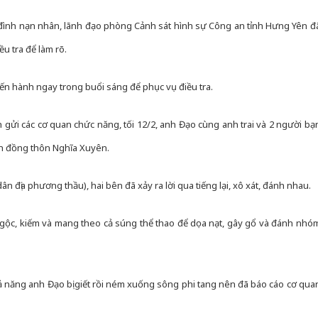
 đình nạn nhân, lãnh đạo phòng Cảnh sát hình sự Công an tỉnh Hưng Yên đ
u tra để làm rõ.
ến hành ngay trong buổi sáng để phục vụ điều tra.
h gửi các cơ quan chức năng, tối 12/2, anh Đạo cùng anh trai và 2 người bạ
nh đồng thôn Nghĩa Xuyên.
n địa phương thầu), hai bên đã xảy ra lời qua tiếng lại, xô xát, đánh nhau.
gộc, kiếm và mang theo cả súng thể thao để dọa nạt, gây gổ và đánh nhó
ả năng anh Đạo bị giết rồi ném xuống sông phi tang nên đã báo cáo cơ qua