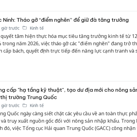
ận gần gấp đôi và vốn hóa vượt 102.000 tỷ đồng.
 Ninh: Tháo gỡ “điểm nghẽn” để giữ đà tăng trưởng
 giờ trước
Kinh tế
 quyết tâm hiện thực hóa mục tiêu tăng trưởng kinh tế từ 1
 trong năm 2026, việc tháo gỡ các "điểm nghẽn" đang trở t
n cấp bách, quyết định trực tiếp đến năng lực cạnh tranh và 
ển bền vững của tỉnh Bắc Ninh.
g cấp "hạ tầng kỹ thuật", tạo dư địa mới cho nông sả
 thị trường Trung Quốc
 giờ trước
Kinh tế
ng Quốc ngày càng siết chặt các yêu cầu về an toàn thực ph
h và truy xuất nguồn gốc đối với nông sản nhập khẩu. Trong 
Công an
tìm bị h
h đó, việc Tổng cục Hải quan Trung Quốc (GACC) công nhận
án sản 
ng thử nghiệm của Việt Nam không chỉ giúp tăng năng lực 