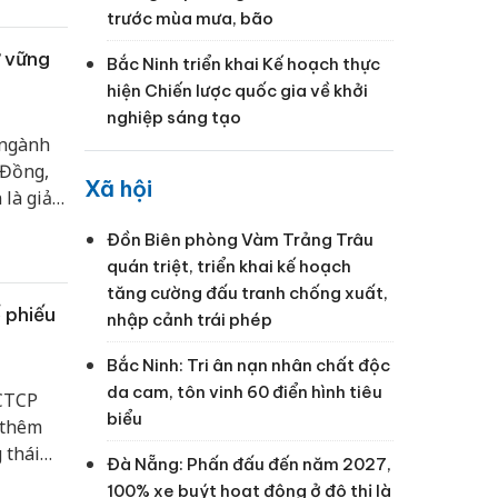
trước mùa mưa, bão
ữ vững
Bắc Ninh triển khai Kế hoạch thực
hiện Chiến lược quốc gia về khởi
nghiệp sáng tạo
 ngành
 Đồng,
Xã hội
là giải
hỏe
Đồn Biên phòng Vàm Trảng Trâu
 bền
quán triệt, triển khai kế hoạch
tăng cường đấu tranh chống xuất,
 phiếu
nhập cảnh trái phép
Bắc Ninh: Tri ân nạn nhân chất độc
da cam, tôn vinh 60 điển hình tiêu
 CTCP
biểu
 thêm
 thái
Đà Nẵng: Phấn đấu đến năm 2027,
lợi
100% xe buýt hoạt động ở đô thị là