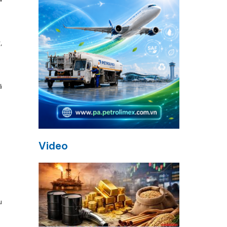
,
ã
Video
u