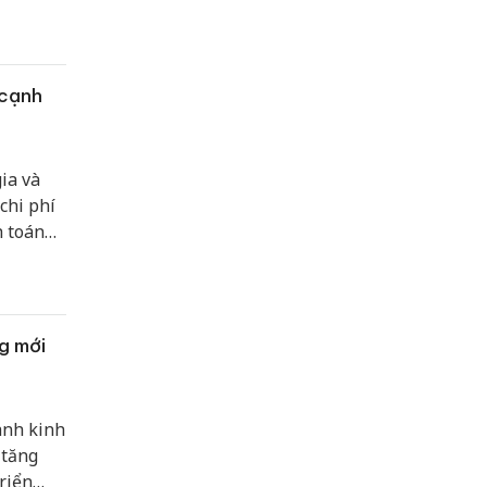
tận dụng
 tạo
 cạnh
ia và
chi phí
h toán
. Trong
à gia
 sang
g mới
ành kinh
 tăng
riển