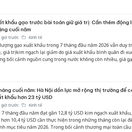
bán yến
iệm mà còn góp phần hoàn thiện "hạ tầng kỹ thuật" cho xuấ
 điều kiện để nông sản Việt đáp ứng tốt hơn các tiêu chuẩn c
Thanh H
ờng hơn 1,4 tỷ dân.
t khẩu gạo trước bài toán giữ giá trị: Cần thêm động 
hại tron
bán bìn
ặng cuối năm
Moyuum
 giờ trước
Kinh tế
lượng gạo xuất khẩu trong 7 tháng đầu năm 2026 vẫn duy tr
An Gian
, giá trị kim ngạch lại giảm do giá xuất khẩu bình quân đi xu
chủ mưu
ng bối cảnh nguồn cung trong nước không còn nhiều, giá gạ
bán hàng
i có dấu hiệu phục hồi và cạnh tranh ngày càng gay gắt, việc
Quốc ra
 giá trị hạt gạo thay vì chỉ gia tăng sản lượng được xem là yế
ết định để ngành gạo hoàn thành mục tiêu xuất khẩu cả năm
háng cuối năm: Hà Nội dồn lực mở rộng thị trường để c
t khẩu hơn 23 tỷ USD
 giờ trước
Kinh tế
 7 tháng đầu năm đạt gần 12,8 tỷ USD kim ngạch xuất khẩu
 hơn 10,4 tỷ USD cần thực hiện trong những tháng còn lại đ
nh mục tiêu năm 2026. Trong bối cảnh thương mại toàn cầu