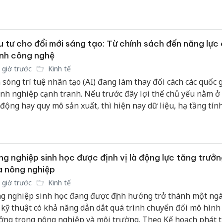
ều biến động, thành phố đang ưu tiên mở rộng thị trường, 
 FTA và phát triển thương mại điện tử xuyên biên giới nhằm
m động lực tăng trưởng cho xuất khẩu.
 tư cho đổi mới sáng tạo: Từ chính sách đến năng lực
nh công nghệ
 giờ trước
Kinh tế
 sóng trí tuệ nhân tạo (AI) đang làm thay đổi cách các quốc g
nh nghiệp cạnh tranh. Nếu trước đây lợi thế chủ yếu nằm ở 
 động hay quy mô sản xuất, thì hiện nay dữ liệu, hạ tầng tín
năng lực đổi mới sáng tạo trở thành những yếu tố quyết định
 cảnh đó, Việt Nam đang từng bước hoàn thiện chính sách v
g nguồn lực để doanh nghiệp chuyển từ gia công công nghệ
 chủ các lĩnh vực có giá trị gia tăng cao hơn.
g nghiệp sinh học được định vị là động lực tăng trưởn
a nông nghiệp
 giờ trước
Kinh tế
g nghiệp sinh học đang được định hướng trở thành một ng
- kỹ thuật có khả năng dẫn dắt quá trình chuyển đổi mô hình
ởng trong nông nghiệp và môi trường. Theo Kế hoạch phát t