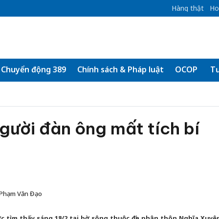
Hàng thật
Ho
Chuyển động 389
Chính sách & Pháp luật
OCOP
Tư
gười đàn ông mất tích bí
 Phạm Văn Đạo
 tìm thấy sáng 18/2 tại bờ sông thuộc địa phận thôn Nghĩa Xuyê