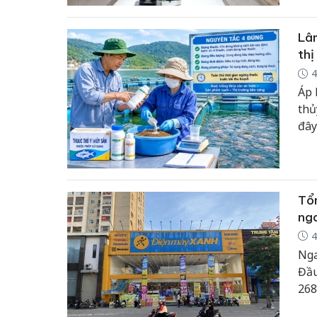
Lâm
thị
4
Áp 
thủ
đây
phá
ngư
vữn
Tổn
ng
4
Nga
Đầu
268
này