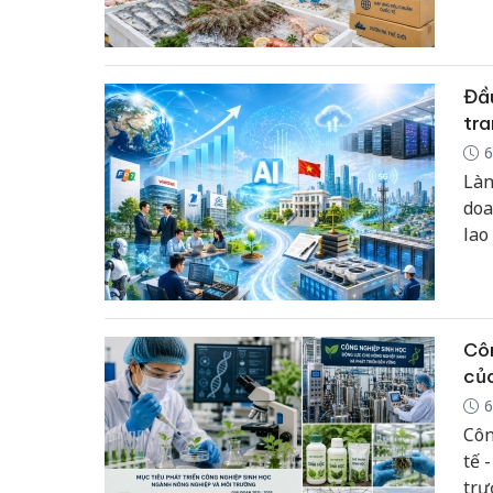
nhi
các
thê
Đầu
tra
6
Làn
doa
lao
và 
bối
tăn
làm
Côn
củ
6
Côn
tế 
trư