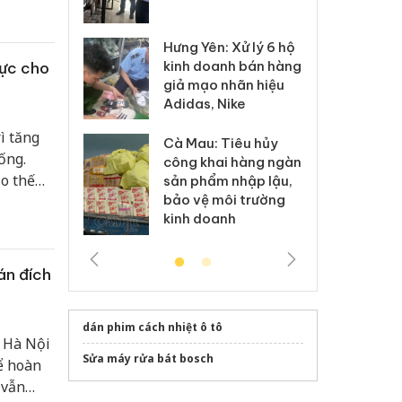
 sào giả
bá
t khẩu,
ủa thị
Hưng Yên: Xử lý 6 hộ
óa: Tìm bị
Th
kinh doanh bán hàng
lực cho
g vụ án buôn
hạ
giả mạo nhãn hiệu
h sữa
bá
Adidas, Nike
 giả
Mo
ì tăng
Cà Mau: Tiêu hủy
g: Đối tượng
An
ống.
công khai hàng ngàn
 đường dây
ch
o thế
sản phẩm nhập lậu,
 giả tại Phú
bá
bảo vệ môi trường
 nâng
 đầu thú
Qu
kinh doanh
u tố
.
án đích
dán phim cách nhiệt ô tô
, Hà Nội
Sửa máy rửa bát bosch
ể hoàn
 vẫn