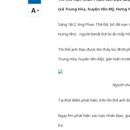
Cỡ chữ vừa
A
(xã Trung Hòa, huyện Yên Mỹ, Hưng Y
+
Cỡ chữ lớn
Sáng 18/2, ông Phan Thế Độ, bố đẻ nạn nh
Hưng Yên) - người bị mất tích bí ẩn mấy hô
Thi thể anh Đạo được tìm thấy lúc 9h30 p
Trung Hòa, huyện Yên Mỹ), gần hiện trường
Người nhà
Tại thời điểm phát hiện, trên thi thể anh 
Ngay khi phát hiện xác nạn nhân Đạo, gi
tra.