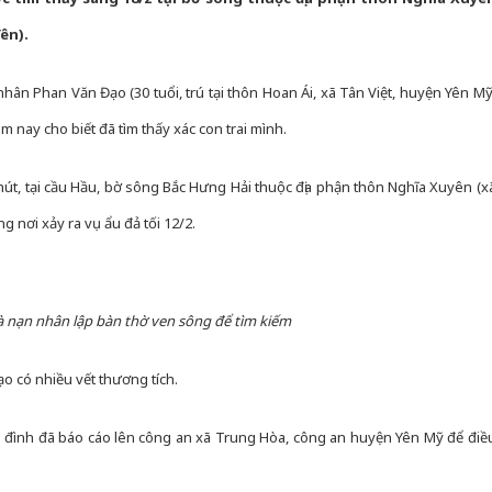
ên).
ân Phan Văn Đạo (30 tuổi, trú tại thôn Hoan Ái, xã Tân Việt, huyện Yên Mỹ
m nay cho biết đã tìm thấy xác con trai mình.
hút, tại cầu Hầu, bờ sông Bắc Hưng Hải thuộc địa phận thôn Nghĩa Xuyên (x
 nơi xảy ra vụ ẩu đả tối 12/2.
 nạn nhân lập bàn thờ ven sông để tìm kiếm
Đạo có nhiều vết thương tích.
a đình đã báo cáo lên công an xã Trung Hòa, công an huyện Yên Mỹ để điề