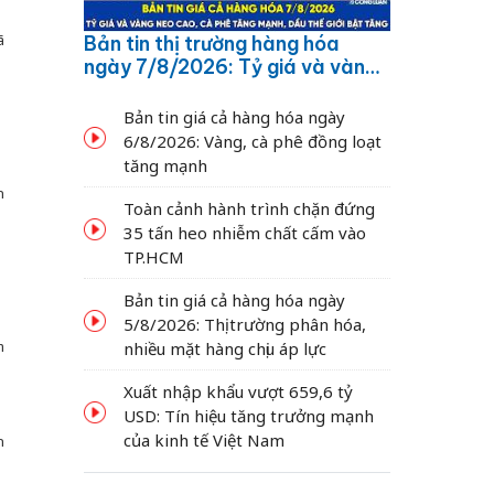
ã
Bản tin thị trường hàng hóa
ngày 7/8/2026: Tỷ giá và vàng
neo cao, cà phê tăng mạnh,
dầu thế giới bật tăng
Bản tin giá cả hàng hóa ngày
6/8/2026: Vàng, cà phê đồng loạt
tăng mạnh
n
Toàn cảnh hành trình chặn đứng
35 tấn heo nhiễm chất cấm vào
TP.HCM
Bản tin giá cả hàng hóa ngày
5/8/2026: Thị trường phân hóa,
m
nhiều mặt hàng chịu áp lực
Xuất nhập khẩu vượt 659,6 tỷ
USD: Tín hiệu tăng trưởng mạnh
của kinh tế Việt Nam
n