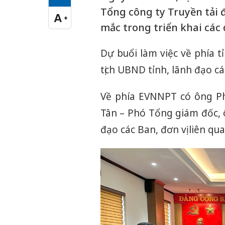
Cỡ chữ vừa
Tổng công ty Truyền tải
A
+
Cỡ chữ lớn
mắc trong triển khai các 
Dự buổi làm việc về phía 
tịch UBND tỉnh, lãnh đạo cá
Về phía EVNNPT có ông P
Tân – Phó Tổng giám đốc,
đạo các Ban, đơn vị liên q