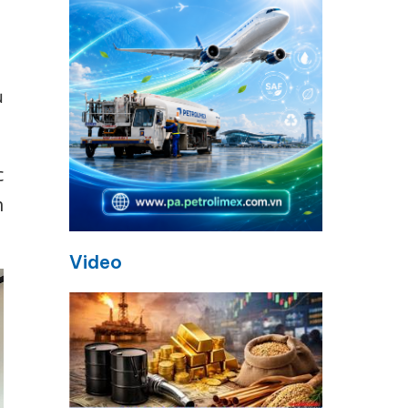
ủ
c
h
Video