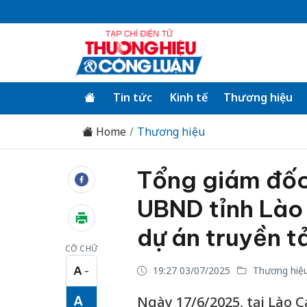
Tin tức
Kinh tế
Thương hiệu
Home
Thương hiệu
Tổng giám đốc
UBND tỉnh Lào
dự án truyền tả
CỠ CHỮ
A
19:27 03/07/2025
Thương hiệ
−
Cỡ chữ nhỏ
A
Ngày 17/6/2025, tại Lào C