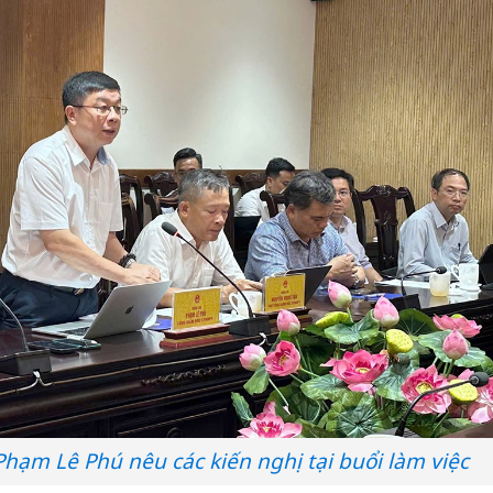
bán yến
Thanh H
hại tron
bán bìn
Moyuum
An Gian
chủ mưu
bán hàng
Quốc ra
ạm Lê Phú nêu các kiến nghị tại buổi làm việc