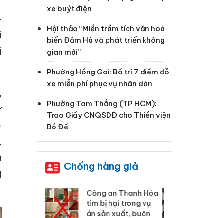
xe buýt điện
–
Hội thảo “Miền trầm tích văn hoá
i
biển Đầm Hà và phát triển không
i
gian mới”
Phường Hồng Gai: Bố trí 7 điểm đỗ
xe miễn phí phục vụ nhân dân
,
Phường Tam Thắng (TP HCM):
ừ
Trao Giấy CNQSDĐ cho Thiền viện
–
Bồ Đề
,
n
Chống hàng giả
g
 Thanh Hóa
Lào Cai xử lý 83 vụ vi
Cô
ại trong vụ
phạm thương mại
tìm
xuất, buôn
trong tháng 7
án