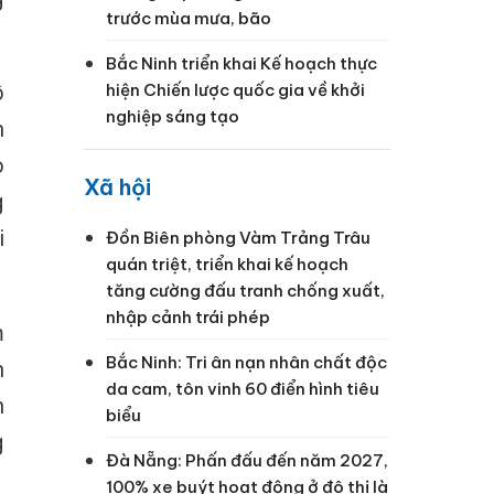
trước mùa mưa, bão
Bắc Ninh triển khai Kế hoạch thực
ô
hiện Chiến lược quốc gia về khởi
nghiệp sáng tạo
n
o
Xã hội
g
i
Đồn Biên phòng Vàm Trảng Trâu
quán triệt, triển khai kế hoạch
tăng cường đấu tranh chống xuất,
nhập cảnh trái phép
m
Bắc Ninh: Tri ân nạn nhân chất độc
n
da cam, tôn vinh 60 điển hình tiêu
n
biểu
g
Đà Nẵng: Phấn đấu đến năm 2027,
100% xe buýt hoạt động ở đô thị là