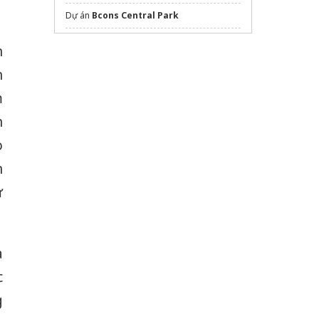
Dự án
Bcons Central Park
dán phim cách nhiệt ô tô
n
Công ty solar
Electric Bird
n
Quạt ly tâm hút bụi
m
Sửa máy rửa bát bosch
n
o
n
ự
a
c
g