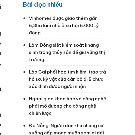
Bài đọc nhiều
i
Vinhomes được giao thêm gần
6,8ha làm nhà ở xã hội 6.000 tỷ
g
đồng
A
Lâm Đồng siết kiểm soát kháng
a
sinh trong thủy sản để giữ vững thị
trường
,
Lào Cai phối hợp tìm kiếm, trao trả
hồ sơ, kỷ vật của cán bộ đi B chưa
xác định được người nhận
n
Ngoại giao khoa học và công nghệ
phải mở đường cho công nghệ
chiến lược
ủ
ố
Đà Nẵng: Người dân khu chung cư
xuống cấp mong muốn sớm di dời
g