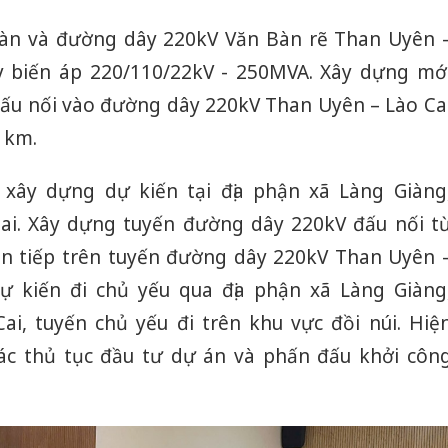
àn và đường dây 220kV Văn Bàn rẽ Than Uyên 
 biến áp 220/110/22kV - 250MVA. Xây dựng mớ
ấu nối vào đường dây 220kV Than Uyên – Lào Ca
 km.
xây dựng dự kiến tại địa phận xã Làng Giàng
Cai. Xây dựng tuyến đường dây 220kV đấu nối t
n tiếp trên tuyến đường dây 220kV Than Uyên 
dự kiến đi chủ yếu qua địa phận xã Làng Giàng
ai, tuyến chủ yếu đi trên khu vực đồi núi. Hiệ
c thủ tục đầu tư dự án và phấn đấu khởi côn
Công an
tìm bị h
án sản 