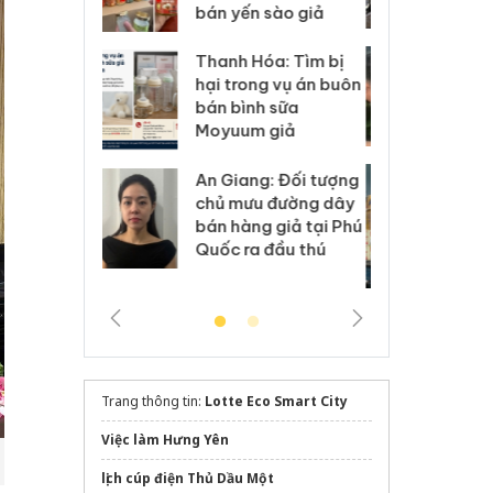
 sào giả
bá
Hưng Yên: Xử lý 6 hộ
óa: Tìm bị
Th
kinh doanh bán hàng
g vụ án buôn
hạ
giả mạo nhãn hiệu
h sữa
bá
Adidas, Nike
 giả
Mo
Cà Mau: Tiêu hủy
g: Đối tượng
An
công khai hàng ngàn
 đường dây
ch
sản phẩm nhập lậu,
 giả tại Phú
bá
bảo vệ môi trường
 đầu thú
Qu
kinh doanh
Trang thông tin:
Lotte Eco Smart City
Việc làm Hưng Yên
lịch cúp điện Thủ Dầu Một