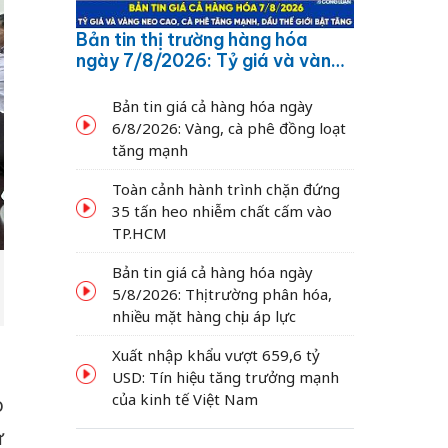
Bản tin thị trường hàng hóa
ngày 7/8/2026: Tỷ giá và vàng
neo cao, cà phê tăng mạnh,
dầu thế giới bật tăng
Bản tin giá cả hàng hóa ngày
6/8/2026: Vàng, cà phê đồng loạt
tăng mạnh
Toàn cảnh hành trình chặn đứng
35 tấn heo nhiễm chất cấm vào
TP.HCM
Bản tin giá cả hàng hóa ngày
5/8/2026: Thị trường phân hóa,
nhiều mặt hàng chịu áp lực
Xuất nhập khẩu vượt 659,6 tỷ
USD: Tín hiệu tăng trưởng mạnh
của kinh tế Việt Nam
o
ư