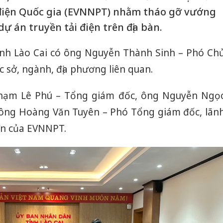
 điện Quốc gia (EVNNPT) nhằm tháo gỡ vướng
dự án truyền tải điện trên địa bàn.
tỉnh Lào Cai có ông Nguyễn Thành Sinh – Phó Ch
c sở, ngành, địa phương liên quan.
hạm Lê Phú – Tổng giám đốc, ông Nguyễn Ngọ
 ông Hoàng Văn Tuyên – Phó Tổng giám đốc, lãn
uan của EVNNPT.