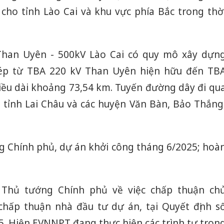
ho tỉnh Lào Cai và khu vực phía Bắc trong thờ
han Uyên - 500kV Lào Cai có quy mô xây dựn
p từ TBA 220 kV Than Uyên hiện hữu đến TB
hiều dài khoảng 73,54 km. Tuyến đường dây đi qu
 tỉnh Lai Châu và các huyện Văn Bàn, Bảo Thắng
g Chính phủ, dự án khởi công tháng 6/2025; hoà
Thủ tướng Chính phủ về việc chấp thuận ch
chấp thuận nhà đầu tư dự án, tại Quyết định s
. Hiện EVNNPT đang thực hiện các trình tự tron