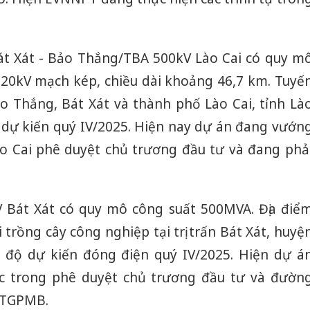
t Xát - Bảo Thắng/TBA 500kV Lào Cai có quy m
20kV mạch kép, chiều dài khoảng 46,7 km. Tuyế
o Thắng, Bát Xát và thành phố Lào Cai, tỉnh Là
h dự kiến quý IV/2025. Hiện nay dự án đang vướn
o Cai phê duyệt chủ trương đầu tư và đang phả
 Bát Xát có quy mô công suất 500MVA. Địa điể
 trồng cây công nghiệp tại trị trấn Bát Xát, huyệ
ến độ dự kiến đóng điện quý IV/2025. Hiện dự á
 trong phê duyệt chủ trương đầu tư và đườn
BTGPMB.