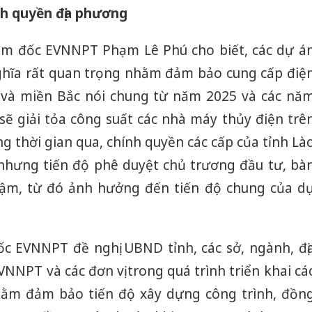
nh quyền địa phương
iám đốc EVNNPT Phạm Lê Phú cho biết, các dự á
 nghĩa rất quan trọng nhằm đảm bảo cung cấp điệ
g và miền Bắc nói chung từ năm 2025 và các nă
 sẽ giải tỏa công suất các nhà máy thủy điện trê
ong thời gian qua, chính quyền các cấp của tỉnh Là
t nhưng tiến độ phê duyệt chủ trương đầu tư, bà
ậm, từ đó ảnh hưởng đến tiến độ chung của d
ốc EVNNPT đề nghị UBND tỉnh, các sở, ngành, đị
NPT và các đơn vị trong quá trình triển khai cá
nhằm đảm bảo tiến độ xây dựng công trình, đồn