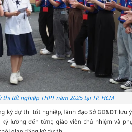
ỳ thi tốt nghiệp THPT năm 2025 tại TP. HCM
g ký dự thi tốt nghiệp, lãnh đạo Sở GD&ĐT lưu ý
Công an
t kỹ lưỡng đến từng giáo viên chủ nhiệm và ph
tìm bị h
án sản 
hời gian đăng ký dự thi.