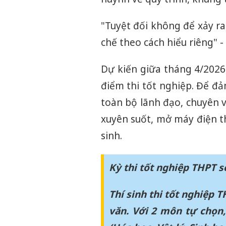
"Tuyệt đối không để xảy ra
chế theo cách hiểu riêng" -
Dự kiến giữa tháng 4/2026
điểm thi tốt nghiệp. Để đả
toàn bộ lãnh đạo, chuyên v
xuyên suốt, mở máy điện th
sinh.
Kỳ thi tốt nghiệp THPT sẽ
Thí sinh thi tốt nghiệp 
văn. Với 2 môn tự chọn,