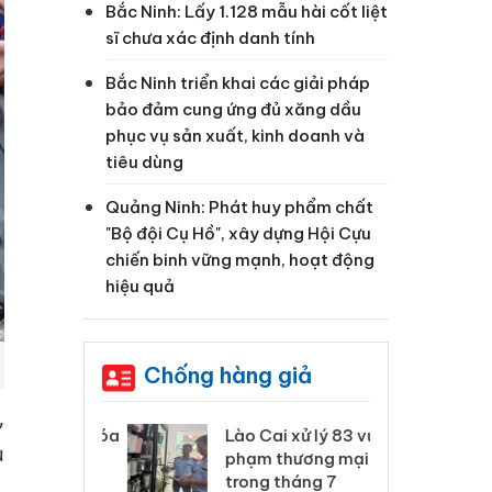
Bắc Ninh: Lấy 1.128 mẫu hài cốt liệt
sĩ chưa xác định danh tính
Bắc Ninh triển khai các giải pháp
bảo đảm cung ứng đủ xăng dầu
phục vụ sản xuất, kinh doanh và
tiêu dùng
Quảng Ninh: Phát huy phẩm chất
"Bộ đội Cụ Hồ", xây dựng Hội Cựu
chiến binh vững mạnh, hoạt động
hiệu quả
Chống hàng giả
,
 Thanh Hóa
Lào Cai xử lý 83 vụ vi
Cô
ụ
ại trong vụ
phạm thương mại
tìm
xuất, buôn
trong tháng 7
án