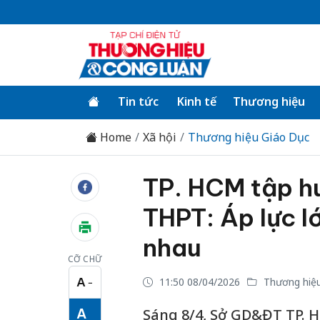
Tin tức
Kinh tế
Thương hiệu
Home
Xã hội
Thương hiệu Giáo Dục
TP. HCM tập hu
THPT: Áp lực lớ
nhau
CỠ CHỮ
A
11:50 08/04/2026
Thương hiệu
−
Cỡ chữ nhỏ
A
Sáng 8/4, Sở GD&ĐT TP. H