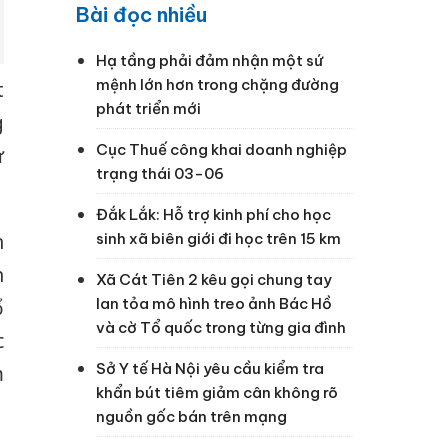
Bài đọc nhiều
Hạ tầng phải đảm nhận một sứ
mệnh lớn hơn trong chặng đường
t
phát triển mới
g
Cục Thuế công khai doanh nghiệp
ự
trạng thái 03-06
Đắk Lắk: Hỗ trợ kinh phí cho học
sinh xã biên giới đi học trên 15 km
n
n
Xã Cát Tiên 2 kêu gọi chung tay
lan tỏa mô hình treo ảnh Bác Hồ
ổ
và cờ Tổ quốc trong từng gia đình
c
Sở Y tế Hà Nội yêu cầu kiểm tra
m
khẩn bút tiêm giảm cân không rõ
nguồn gốc bán trên mạng