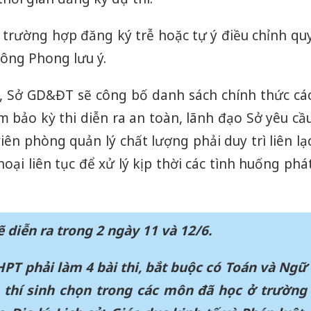
bán yến
 trường hợp đăng ký trễ hoặc tự ý điều chỉnh qu
Thanh H
hại tron
 ông Phong lưu ý.
bán bìn
Moyuum
, Sở GD&ĐT sẽ công bố danh sách chính thức cá
An Gian
m bảo kỳ thi diễn ra an toàn, lãnh đạo Sở yêu cầ
chủ mưu
iên phòng quản lý chất lượng phải duy trì liên lạ
bán hàng
Quốc ra
oại liên tục để xử lý kịp thời các tình huống phá
 diễn ra trong 2 ngày 11 và 12/6.
THPT phải làm 4 bài thi, bắt buộc có Toán và Ngữ
 thí sinh chọn trong các môn đã học ở trường