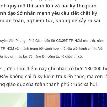
nh quy mô thí sinh lớn và hai kỳ thi quan
Lãnh đạo Sở nhấn mạnh yêu cầu siết chặt kỷ
 ra an toàn, nghiêm túc, không để xảy ra sai
 Nguyễn Văn Phong - Phó Giám đốc Sở GD&ĐT TP. HCM cho biết, năm
 TP. HCM vận hành trong bối cảnh hợp nhất địa giới hành chính. Với
ệu học sinh, áp lực đè nặng lên công tác tổ chức thi cử.
PT, đến thời điểm này ghi nhận có hơn 130.000 họ
 Đây không chỉ là kỳ kiểm tra kiến thức, mà còn l
ợng giáo dục của toàn thành phố trước xã hội.