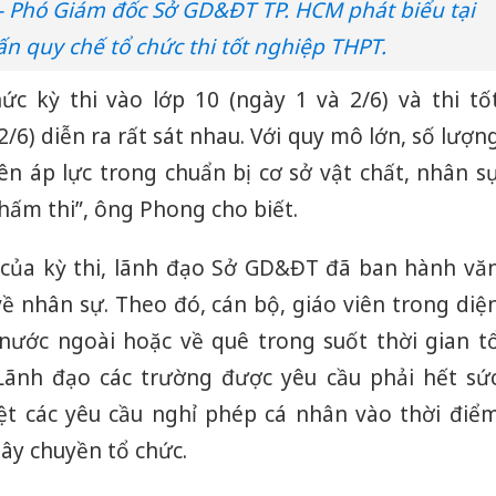
 Phó Giám đốc Sở GD&ĐT TP. HCM phát biểu tại
ấn quy chế tổ chức thi tốt nghiệp THPT.
ức kỳ thi vào lớp 10 (ngày 1 và 2/6) và thi tố
/6) diễn ra rất sát nhau. Với quy mô lớn, số lượn
ên áp lực trong chuẩn bị cơ sở vật chất, nhân s
chấm thi”, ông Phong cho biết.
g của kỳ thi, lãnh đạo Sở GD&ĐT đã ban hành vă
ề nhân sự. Theo đó, cán bộ, giáo viên trong diệ
nước ngoài hoặc về quê trong suốt thời gian t
 Lãnh đạo các trường được yêu cầu phải hết sứ
ệt các yêu cầu nghỉ phép cá nhân vào thời điể
ây chuyền tổ chức.