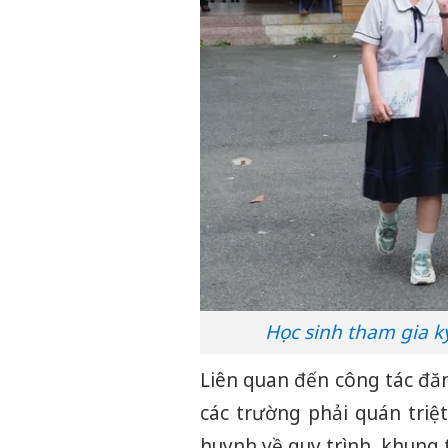
Học sinh tham gia k
Liên quan đến công tác đăn
các trường phải quán triệ
huynh về quy trình, khung t