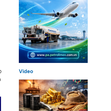
c
Video
à