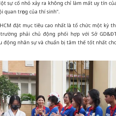
 sự cố nhỏ xảy ra không chỉ làm mất uy tín củ
 quan trọng của thí sinh".
HCM đặt mục tiêu cao nhất là tổ chức một kỳ th
c trường phải chủ động phối hợp với Sở GD&Đ
ều động nhân sự và chuẩn bị tâm thế tốt nhất ch