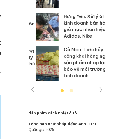
 sào giả
bá
y
Hưng Yên: Xử lý 6 hộ
óa: Tìm bị
Th
kinh doanh bán hàng
g vụ án buôn
hạ
giả mạo nhãn hiệu
h sữa
bá
Adidas, Nike
 giả
Mo
c
Cà Mau: Tiêu hủy
g: Đối tượng
An
u
công khai hàng ngàn
 đường dây
ch
c
sản phẩm nhập lậu,
 giả tại Phú
bá
bảo vệ môi trường
 đầu thú
Qu
t
kinh doanh
dán phim cách nhiệt ô tô
Tổng hợp ngữ pháp tiếng Anh
THPT
Quốc gia 2026