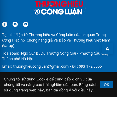
Tạp chí điện tử Thương hiệu và Công luận của cơ quan Trung
ương Hiệp hội Chống hàng giả và Bảo vệ Thương hiệu Việt Nam
(Vatap)
A
Tòa soạn: Ngõ 56/ B5D6 Trương Công Giai - Phường Cầu Giấy -
Thành phố Hà Nội
Email:
thuonghieucongluan@gmail.com
- ĐT: 093 172 5555
Tổng Biên Tập: Vũ Đức Thuận
Chúng tôi sử dụng Cookie để cung cấp dịch vụ của
Giấy phép hoạt động báo chí điện tử số 64/GP-BTTTT do Bộ
chúng tôi và nâng cao trải nghiệm của bạn. Bằng cách
OK
Thông tin và Truyền thông cấp ngày 21/2/2020.
sử dụng trang web này, bạn đã đồng ý với điều này.
Copyright © 2026
TẠP CHÍ THƯƠNG HIỆU & CÔNG