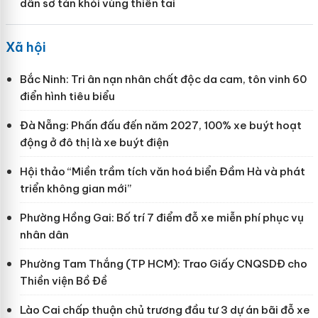
dân sơ tán khỏi vùng thiên tai
Xã hội
Bắc Ninh: Tri ân nạn nhân chất độc da cam, tôn vinh 60
điển hình tiêu biểu
Đà Nẵng: Phấn đấu đến năm 2027, 100% xe buýt hoạt
động ở đô thị là xe buýt điện
Hội thảo “Miền trầm tích văn hoá biển Đầm Hà và phát
triển không gian mới”
Phường Hồng Gai: Bố trí 7 điểm đỗ xe miễn phí phục vụ
nhân dân
Phường Tam Thắng (TP HCM): Trao Giấy CNQSDĐ cho
Thiền viện Bồ Đề
Lào Cai chấp thuận chủ trương đầu tư 3 dự án bãi đỗ xe