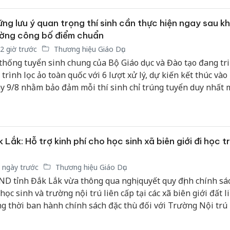
ng lưu ý quan trọng thí sinh cần thực hiện ngay sau kh
ờng công bố điểm chuẩn
2 giờ trước
Thương hiệu Giáo Dục
thống tuyển sinh chung của Bộ Giáo dục và Đào tạo đang tri
 trình lọc ảo toàn quốc với 6 lượt xử lý, dự kiến kết thúc vào
y 9/8 nhằm bảo đảm mỗi thí sinh chỉ trúng tuyển duy nhất 
yện vọng ưu tiên cao nhất. Ngay sau đó, các cơ sở đào tạo t
c sẽ đồng loạt công bố điểm chuẩn và danh sách trúng tuyể
ớc 17h ngày 13/8.
 Lắk: Hỗ trợ kinh phí cho học sinh xã biên giới đi học t
 ngày trước
Thương hiệu Giáo Dục
D tỉnh Đắk Lắk vừa thông qua nghị quyết quy định chính sá
 học sinh và trường nội trú liên cấp tại các xã biên giới đất l
g thời ban hành chính sách đặc thù đối với Trường Nội trú 
Ea Rốk.