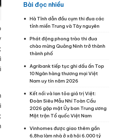
Bài đọc nhiều
Hà Tĩnh dẫn đầu cụm thi đua các
tỉnh miền Trung và Tây nguyên
o
y
Phát động phong trào thi đua
chào mừng Quảng Ninh trở thành
;
thành phố
ì
Agribank tiếp tục ghi dấu ấn Top
i
10 Ngân hàng thương mại Việt
Nam uy tín năm 2026
Kết nối và lan tỏa giá trị Việt:
h
Đoàn Siêu Mẫu Nhí Toàn Cầu
i
2026 gặp mặt Ủy ban Trung ương
;
Mặt trận Tổ quốc Việt Nam
n
Vinhomes được giao thêm gần
6,8ha làm nhà ở xã hội 6.000 tỷ