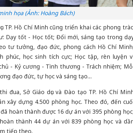
minh họa (Ảnh: Hoàng Bách)
c TP. Hồ Chí Minh cũng triển khai các phong trà
ư: Dạy tốt - Học tốt; Đổi mới, sáng tạo trong dạ
heo tư tưởng, đạo đức, phong cách Hồ Chí Minh
phúc, học sinh tích cực; Học tập, rèn luyện v
chủ - Kỷ cương - Tình thương - Trách nhiệm; Mỗ
ương đạo đức, tự học và sáng tạo…
hi đua, Sở Giáo dục và Đào tạo TP. Hồ Chí Min
n xây dựng 4.500 phòng học. Theo đó, đến cuố
 đã hoàn thành được 16 dự án với 395 phòng học
hoàn thành 44 dự án với 839 phòng học và dầ
m tiếp theo.