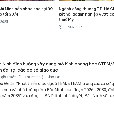
Chí Minh bắn pháo hoa tại 30
Ngành công thương TP. Hồ C
o tối 30/4
kết nối doanh nghiệp vượt ‘c
thuế Mỹ
/2025
08/04/2025
c Ninh định hướng xây dựng mô hình phòng học STEM
n đại tại các cơ sở giáo dục
 giờ trước
Thương hiệu Giáo Dục
o Đề án “Phát triển giáo dục STEM/STEAM trong các cơ sở g
 non và phổ thông tỉnh Bắc Ninh giai đoạn 2026 - 2030, đị
Công an
 năm 2035” vừa được UBND tỉnh phê duyệt, Bắc Ninh sẽ từ
tìm bị h
 tư phòng học STEM/STEAM tại các cơ sở giáo dục, tạo khôn
án sản 
học sinh trực tiếp trải nghiệm, khám phá, thiết kế, chế tạo và
bán yến