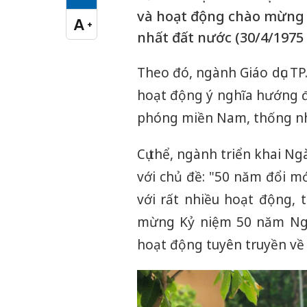
Cỡ chữ vừa
và hoạt động chào mừng
A
+
Cỡ chữ lớn
nhất đất nước (30/4/1975 
Theo đó, ngành Giáo dục TP
hoạt động ý nghĩa hướng 
phóng miền Nam, thống nhấ
Cụ thể, ngành triển khai Ng
với chủ đề: "50 năm đổi mới
với rất nhiều hoạt động, 
mừng Kỷ niệm 50 năm Ngà
hoạt động tuyên truyền về 