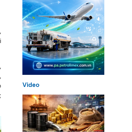
,
i
,
,
Video
o
;