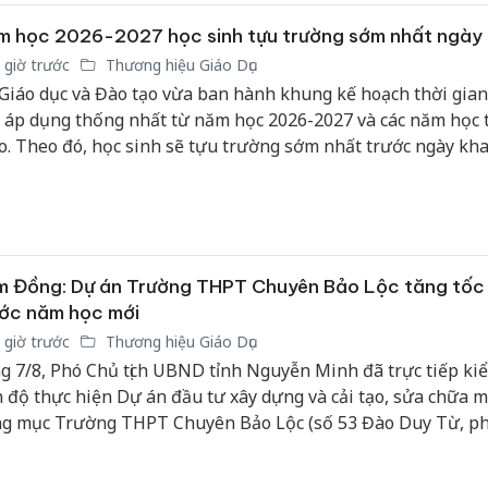
ết các vấn đề thực tiễn thông qua các dự án tích hợp kiến th
.
m học 2026-2027 học sinh tựu trường sớm nhất ngày
Thanh H
hại tron
 giờ trước
Thương hiệu Giáo Dục
bán bìn
Giáo dục và Đào tạo vừa ban hành khung kế hoạch thời gia
Moyuum
 áp dụng thống nhất từ năm học 2026-2027 và các năm học 
o. Theo đó, học sinh sẽ tựu trường sớm nhất trước ngày kha
An Gian
uần, riêng học sinh lớp 1, lớp 9 và lớp 12 được tựu trường 
chủ mưu
ớc 2 tuần.
bán hàng
Quốc ra
 Đồng: Dự án Trường THPT Chuyên Bảo Lộc tăng tốc 
ớc năm học mới
 giờ trước
Thương hiệu Giáo Dục
g 7/8, Phó Chủ tịch UBND tỉnh Nguyễn Minh đã trực tiếp ki
n độ thực hiện Dự án đầu tư xây dựng và cải tạo, sửa chữa m
g mục Trường THPT Chuyên Bảo Lộc (số 53 Đào Duy Từ, p
 Lộc, tỉnh Lâm Đồng). Cùng tham gia đoàn công tác có lãnh 
 ngành, địa phương và các đơn vị liên quan.