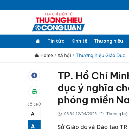
Tin tức
Kinh tế
Thương hiệu
Home
Xã hội
Thương hiệu Giáo Dục
TP. Hồ Chí Min
dục ý nghĩa c
phóng miền N
CỠ CHỮ
A
08:54 12/04/2025
Thương hiệu
−
Cỡ chữ nhỏ
A
Sở Giáo dục và Đào tạo TP