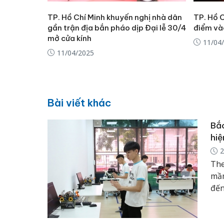
TP. Hồ Chí Minh khuyến nghị nhà dân
TP. Hồ 
gần trận địa bắn pháo dịp Đại lễ 30/4
điểm và
mở cửa kính
11/04
11/04/2025
Bài viết khác
Bắ
hiệ
2
The
mầm
đến
đầu
để 