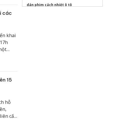
dán phim cách nhiệt ô tô
i các
Sửa máy rửa bát bosch
Tóm tắt truyện Bà ốm
ển khai
New Ocean
tư vấn du học Singapore
 17h
khóa học IELTS
hiệu quả nhất
một
rên cả
Hướng dẫn đăng ký thi IELTS
n đợt 1
Đăng ký học toeic
cấp tốc
rên 15
ch hỗ
iền,
liên cấp