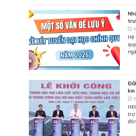
Nhữ
trư
1
Hệ 
quy
ngà
ngu
nướ
trư
Đắk
km
1
HĐN
trợ
đồn
xã 