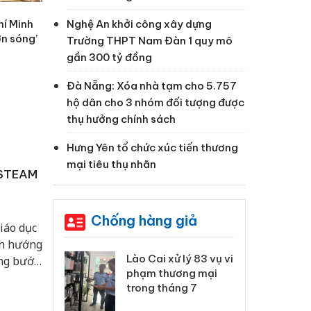
hí Minh
Nghệ An khởi công xây dựng
ơn sóng’
Trường THPT Nam Đàn 1 quy mô
gần 300 tỷ đồng
Đà Nẵng: Xóa nhà tạm cho 5.757
hộ dân cho 3 nhóm đối tượng được
thụ hưởng chính sách
Hưng Yên tổ chức xúc tiến thương
mại tiêu thụ nhãn
/STEAM
Chống hàng giả
iáo dục
nh hướng
 Thanh Hóa
Lào Cai xử lý 83 vụ vi
Cô
ng bước
ại trong vụ
phạm thương mại
tìm
g gian
xuất, buôn
trong tháng 7
án
 giải
 sào giả
bá