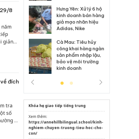
ức liên
Hưng Yên: Xử lý 6 hộ
 29/8
óa: Tìm bị
Th
kinh doanh bán hàng
g vụ án buôn
hạ
giả mạo nhãn hiệu
h sữa
bá
n năm
Adidas, Nike
 giả
Mo
tiếp
i giảng
Cà Mau: Tiêu hủy
g: Đối tượng
An
sớm nhất
công khai hàng ngàn
 đường dây
ch
sản phẩm nhập lậu,
 giả tại Phú
bá
bảo vệ môi trường
 đầu thú
Qu
kinh doanh
về đích
ểm tra
Khóa học giao tiếp tiếng trung
ột số
Xem thêm:
hường 1
https://annehillbilingual.school/kinh-
đạo các
nghiem-chuyen-truong-tieu-hoc-cho-
con/