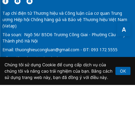
Tạp chí điện tử Thương hiệu và Công luận của cơ quan Trung
ương Hiệp hội Chống hàng giả và Bảo vệ Thương hiệu Việt Nam
(Vatap)
A
Tòa soạn: Ngõ 56/ B5D6 Trương Công Giai - Phường Cầu Giấy -
Thành phố Hà Nội
Email:
thuonghieucongluan@gmail.com
- ĐT: 093 172 5555
Tổng Biên Tập: Vũ Đức Thuận
Chúng tôi sử dụng Cookie để cung cấp dịch vụ của
Giấy phép hoạt động báo chí điện tử số 64/GP-BTTTT do Bộ
chúng tôi và nâng cao trải nghiệm của bạn. Bằng cách
OK
Thông tin và Truyền thông cấp ngày 21/2/2020.
sử dụng trang web này, bạn đã đồng ý với điều này.
Copyright © 2026
TẠP CHÍ THƯƠNG HIỆU & CÔNG
LUẬN
. All Rights Reserved.
Bản quyền thuộc Tạp chí Thương hiệu và Công luận. Cấm
sao chép dưới mọi hình thức nếu không có sự chấp thuận
bằng văn bản.