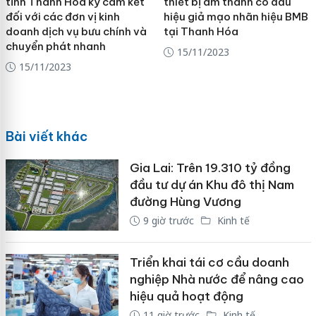
tỉnh Thanh Hóa ký cam kết
thiết bị âm thanh có dấu
đối với các đơn vị kinh
hiệu giả mạo nhãn hiệu BMB
doanh dịch vụ bưu chính và
tại Thanh Hóa
chuyển phát nhanh
15/11/2023
15/11/2023
Bài viết khác
Gia Lai: Trên 19.310 tỷ đồng
đầu tư dự án Khu đô thị Nam
đường Hùng Vương
9 giờ trước
Kinh tế
Triển khai tái cơ cầu doanh
nghiệp Nhà nước để nâng cao
hiệu quả hoạt động
11 giờ trước
Kinh tế