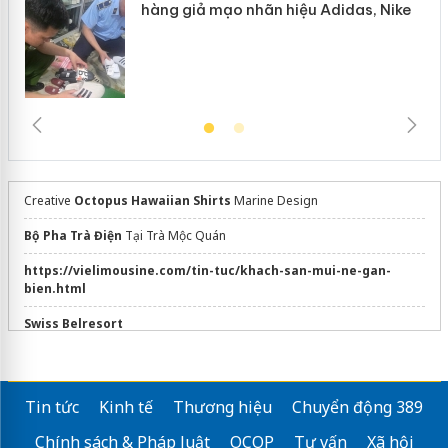
hàng giả mạo nhãn hiệu Adidas, Nike
Creative
Octopus Hawaiian Shirts
Marine Design
Bộ Pha Trà Điện
Tại Trà Mộc Quán
https://vielimousine.com/tin-tuc/khach-san-mui-ne-gan-
bien.html
Swiss Belresort
châu âu
mekong delta from ho chi minh
Tin tức
Kinh tế
Thương hiệu
Chuyển động 389
cu chi tunnels half day tour
Chính sách & Pháp luật
OCOP
Tư vấn
Xã hội