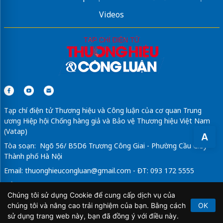
VietKolors
vung tau day tour
Videos
dán phim cách nhiệt ô tô
Sửa máy rửa bát bosch
Tạp chí điện tử Thương hiệu và Công luận của cơ quan Trung
ương Hiệp hội Chống hàng giả và Bảo vệ Thương hiệu Việt Nam
(Vatap)
A
Tòa soạn: Ngõ 56/ B5D6 Trương Công Giai - Phường Cầu Giấy -
Thành phố Hà Nội
Email:
thuonghieucongluan@gmail.com
- ĐT: 093 172 5555
Tổng Biên Tập: Vũ Đức Thuận
Chúng tôi sử dụng Cookie để cung cấp dịch vụ của
Giấy phép hoạt động báo chí điện tử số 64/GP-BTTTT do Bộ
chúng tôi và nâng cao trải nghiệm của bạn. Bằng cách
OK
Thông tin và Truyền thông cấp ngày 21/2/2020.
sử dụng trang web này, bạn đã đồng ý với điều này.