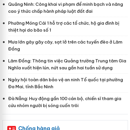
Quảng Ninh: Công khai vi phạm để minh bạch và nâng
cao ý thức chấp hành pháp luật đất đai
Phường Móng Cái 1 hỗ trợ các tổ chức, hộ gia đình bị
thiệt hại do bão số 1
Mưa lớn gây gãy cây, sạt lở trên các tuyến đèo ở Lâm
Đồng
Lâm Đồng: Thông tin việc Quảng trường Trung tâm Gia
Nghĩa xuất hiện lún, nứt sau gần hai tuần sử dụng
Ngày hội toàn dân bảo vệ an ninh Tổ quốc tại phường
Đa Mai, tỉnh Bắc Ninh
Đà Nẵng: Huy động gần 100 cán bộ, chiến sĩ tham gia
cứu nhóm người bị sóng cuốn trôi
Chống hàng giả