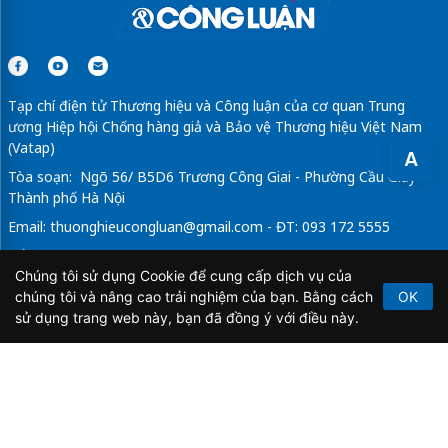
Sửa máy rửa bát bosch
Tạp chí điện tử Thương hiệu và Công luận của cơ quan Trung
ương Hiệp hội Chống hàng giả và Bảo vệ Thương hiệu Việt Nam
(Vatap)
A
Tòa soạn: Ngõ 56/ B5D6 Trương Công Giai - Phường Cầu Giấy -
Thành phố Hà Nội
Email:
thuonghieucongluan@gmail.com
- ĐT: 093 172 5555
Tổng Biên Tập: Vũ Đức Thuận
Chúng tôi sử dụng Cookie để cung cấp dịch vụ của
Giấy phép hoạt động báo chí điện tử số 64/GP-BTTTT do Bộ
chúng tôi và nâng cao trải nghiệm của bạn. Bằng cách
OK
Thông tin và Truyền thông cấp ngày 21/2/2020.
sử dụng trang web này, bạn đã đồng ý với điều này.
Copyright © 2026
TẠP CHÍ THƯƠNG HIỆU & CÔNG
LUẬN
. All Rights Reserved.