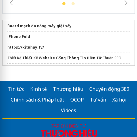
Board mạch đa năng máy giặt sấy
iPhone Fold
https://kituhay.tv/
Thiết Kế
Thiết Kế Website Cổng Thông Tin Điện Tử
Chuẩn SEO
chuyên cung cấp
Hạt nhựa Pet
giá rẻ
chuyên trang tạo
kí tự đặc biệt
SBS system
Tin tức
Kinh tế
Thương hiệu
Chuyển động 389
cổng mở 2 cánh tự động
Chính sách & Pháp luật
OCOP
Tư vấn
Xã hội
Tại
Xưởng in Phước Sang
Gò Vấp
Videos
Căn hộ đà nẵng downtown
Mua
Quạt đứng công nghiệp 750
dán phim cách nhiệt ô tô