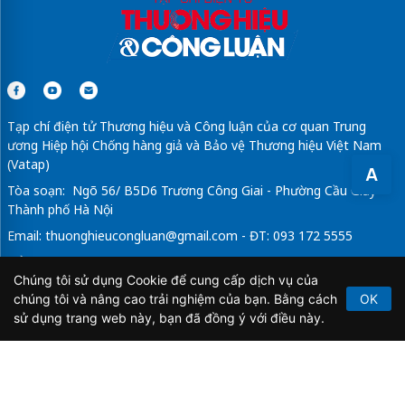
Tạp chí điện tử Thương hiệu và Công luận của cơ quan Trung
ương Hiệp hội Chống hàng giả và Bảo vệ Thương hiệu Việt Nam
(Vatap)
A
Tòa soạn: Ngõ 56/ B5D6 Trương Công Giai - Phường Cầu Giấy -
Thành phố Hà Nội
Email:
thuonghieucongluan@gmail.com
- ĐT: 093 172 5555
Tổng Biên Tập: Vũ Đức Thuận
Chúng tôi sử dụng Cookie để cung cấp dịch vụ của
Giấy phép hoạt động báo chí điện tử số 64/GP-BTTTT do Bộ
chúng tôi và nâng cao trải nghiệm của bạn. Bằng cách
OK
Thông tin và Truyền thông cấp ngày 21/2/2020.
sử dụng trang web này, bạn đã đồng ý với điều này.
Copyright © 2026
TẠP CHÍ THƯƠNG HIỆU & CÔNG