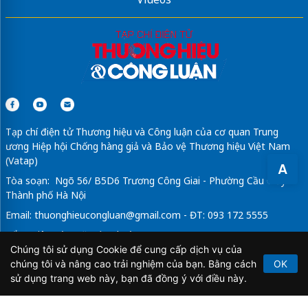
Tạp chí điện tử Thương hiệu và Công luận của cơ quan Trung
ương Hiệp hội Chống hàng giả và Bảo vệ Thương hiệu Việt Nam
(Vatap)
A
Tòa soạn: Ngõ 56/ B5D6 Trương Công Giai - Phường Cầu Giấy -
Thành phố Hà Nội
Email:
thuonghieucongluan@gmail.com
- ĐT: 093 172 5555
Tổng Biên Tập: Vũ Đức Thuận
Chúng tôi sử dụng Cookie để cung cấp dịch vụ của
Giấy phép hoạt động báo chí điện tử số 64/GP-BTTTT do Bộ
chúng tôi và nâng cao trải nghiệm của bạn. Bằng cách
OK
Thông tin và Truyền thông cấp ngày 21/2/2020.
sử dụng trang web này, bạn đã đồng ý với điều này.