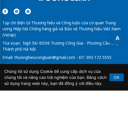
Tạp chí điện tử Thương hiệu và Công luận của cơ quan Trung
ương Hiệp hội Chống hàng giả và Bảo vệ Thương hiệu Việt Nam
(Vatap)
A
Tòa soạn: Ngõ 56/ B5D6 Trương Công Giai - Phường Cầu Giấy -
Thành phố Hà Nội
Email:
thuonghieucongluan@gmail.com
- ĐT: 093 172 5555
Tổng Biên Tập: Vũ Đức Thuận
Chúng tôi sử dụng Cookie để cung cấp dịch vụ của
Giấy phép hoạt động báo chí điện tử số 64/GP-BTTTT do Bộ
chúng tôi và nâng cao trải nghiệm của bạn. Bằng cách
OK
Thông tin và Truyền thông cấp ngày 21/2/2020.
sử dụng trang web này, bạn đã đồng ý với điều này.
Copyright © 2026
TẠP CHÍ THƯƠNG HIỆU & CÔNG
LUẬN
. All Rights Reserved.
Bản quyền thuộc Tạp chí Thương hiệu và Công luận. Cấm