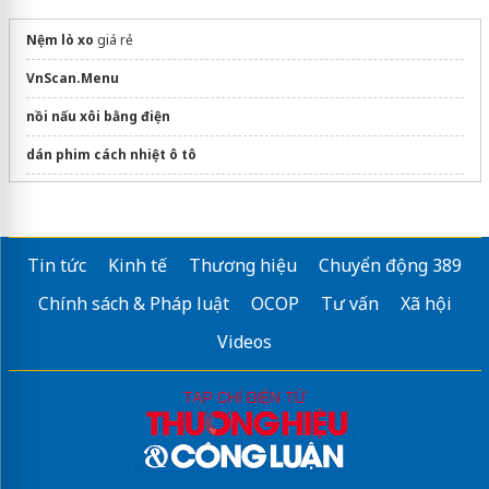
Nệm lò xo
giá rẻ
VnScan.Menu
nồi nấu xôi bằng điện
dán phim cách nhiệt ô tô
https://toto.banletaikho.vn/bon-cau-toto-2-khoi
nước lau sàn thơm lâu
Tin tức
Kinh tế
Thương hiệu
Chuyển động 389
Cửa hàng nước hoa The Perfumes
Chính sách & Pháp luật
OCOP
Tư vấn
Xã hội
Sửa máy rửa bát bosch
Videos
Gia công sữa tắm
trọn gói