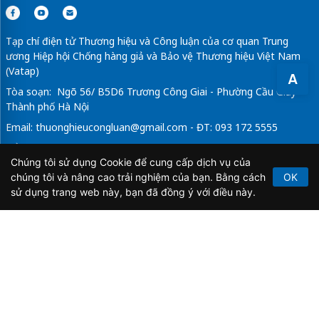
Tạp chí điện tử Thương hiệu và Công luận của cơ quan Trung
ương Hiệp hội Chống hàng giả và Bảo vệ Thương hiệu Việt Nam
(Vatap)
A
Tòa soạn: Ngõ 56/ B5D6 Trương Công Giai - Phường Cầu Giấy -
Thành phố Hà Nội
Email:
thuonghieucongluan@gmail.com
- ĐT: 093 172 5555
Tổng Biên Tập: Vũ Đức Thuận
Chúng tôi sử dụng Cookie để cung cấp dịch vụ của
Giấy phép hoạt động báo chí điện tử số 64/GP-BTTTT do Bộ
chúng tôi và nâng cao trải nghiệm của bạn. Bằng cách
OK
Thông tin và Truyền thông cấp ngày 21/2/2020.
sử dụng trang web này, bạn đã đồng ý với điều này.
Copyright © 2026
TẠP CHÍ THƯƠNG HIỆU & CÔNG
LUẬN
. All Rights Reserved.
Bản quyền thuộc Tạp chí Thương hiệu và Công luận. Cấm
sao chép dưới mọi hình thức nếu không có sự chấp thuận