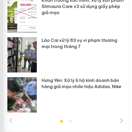
ản
Khẩn trương xác minh, xử lý sản phẩm
Slimaura Care x3 sử dụng giấy phép
giả mạo
 án
Lào Cai xử lý 83 vụ vi phạm thương
n
mại trong tháng 7
Hưng Yên: Xử lý 6 hộ kinh doanh bán
hàng giả mạo nhãn hiệu Adidas, Nike