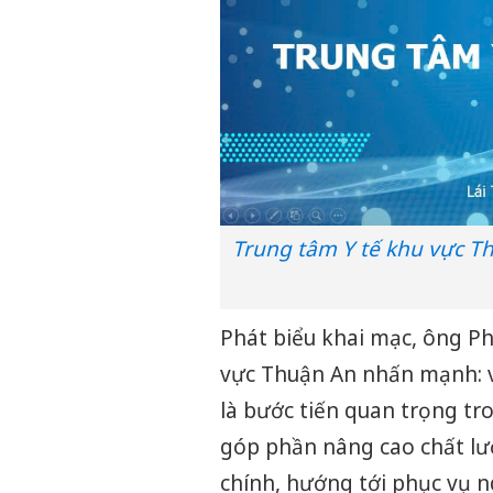
Trung tâm Y tế khu vực T
Phát biểu khai mạc, ông P
vực Thuận An nhấn mạnh: v
là bước tiến quan trọng tr
góp phần nâng cao chất lư
chính, hướng tới phục vụ n