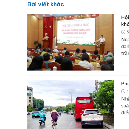
Bài viết khác
Hội
khô
5
Ngà
dân
trầ
Phư
1
Nhằ
soá
điể
tha