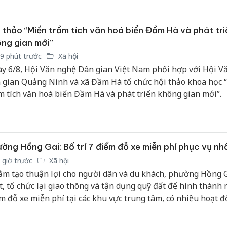
 thảo “Miền trầm tích văn hoá biển Đầm Hà và phát tri
ng gian mới”
9 phút trước
Xã hội
y 6/8, Hội Văn nghệ Dân gian Việt Nam phối hợp với Hội V
 gian Quảng Ninh và xã Đầm Hà tổ chức hội thảo khoa học 
m tích văn hoá biển Đầm Hà và phát triển không gian mới”.
ờng Hồng Gai: Bố trí 7 điểm đỗ xe miễn phí phục vụ nh
 giờ trước
Xã hội
m tạo thuận lợi cho người dân và du khách, phường Hồng G
t, tổ chức lại giao thông và tận dụng quỹ đất để hình thành 
m đỗ xe miễn phí tại các khu vực trung tâm, có nhiều hoạt 
m quan, mua sắm và dịch vụ.