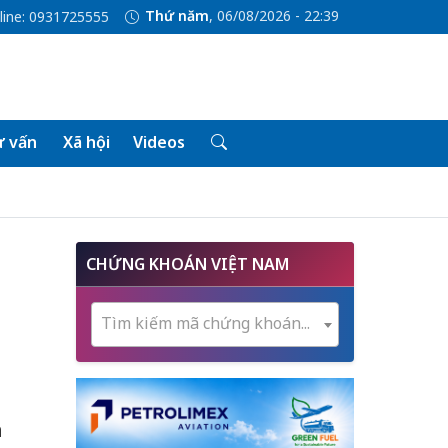
Thứ năm
, 06/08/2026 - 22:39
line: 0931725555
 vấn
Xã hội
Videos
CHỨNG KHOÁN VIỆT NAM
Tìm kiếm mã chứng khoán...
a