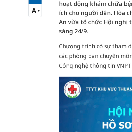
Cỡ chữ vừa
hoạt động khám chữa bệnh
A
+
ích cho người dân. Hòa c
Cỡ chữ lớn
An vừa tổ chức Hội nghị 
sáng 24/9.
Chương trình có sự tham d
các phòng ban chuyên môn,
Công nghệ thông tin VNPT v