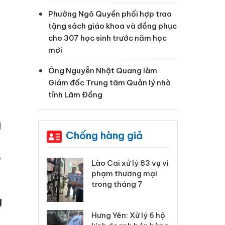
Phường Ngô Quyền phối hợp trao
tặng sách giáo khoa và đồng phục
cho 307 học sinh trước năm học
mới
Ông Nguyễn Nhật Quang làm
Giám đốc Trung tâm Quản lý nhà
tỉnh Lâm Đồng
g
Chống hàng giả
o
 Thanh Hóa
Lào Cai xử lý 83 vụ vi
Cô
ại trong vụ
phạm thương mại
tìm
xuất, buôn
trong tháng 7
án
 sào giả
bá
g
Hưng Yên: Xử lý 6 hộ
óa: Tìm bị
Th