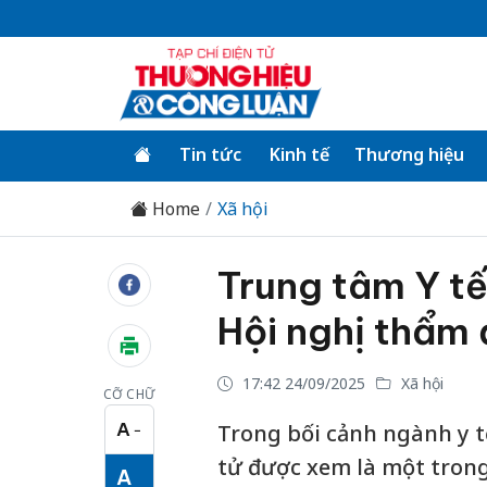
Tin tức
Kinh tế
Thương hiệu
Home
Xã hội
Trung tâm Y tế
Hội nghị thẩm 
17:42 24/09/2025
Xã hội
CỠ CHỮ
A
Trong bối cảnh ngành y t
−
Cỡ chữ nhỏ
tử được xem là một trong
A