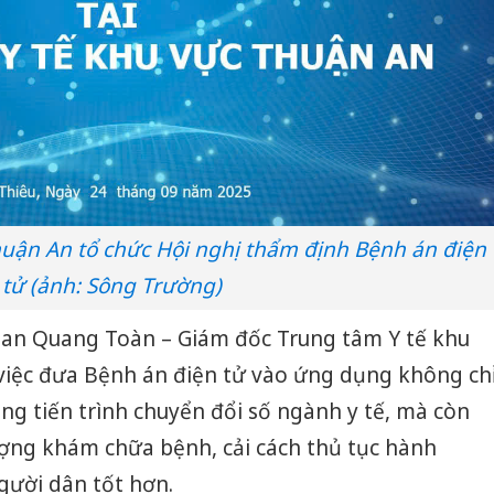
huận An tổ chức Hội nghị thẩm định Bệnh án điện
tử (ảnh: Sông Trường)
han Quang Toàn – Giám đốc Trung tâm Y tế khu
iệc đưa Bệnh án điện tử vào ứng dụng không ch
ong tiến trình chuyển đổi số ngành y tế, mà còn
ợng khám chữa bệnh, cải cách thủ tục hành
gười dân tốt hơn.