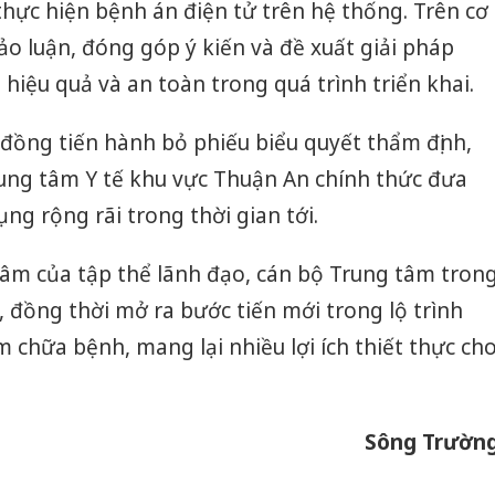
thực hiện bệnh án điện tử trên hệ thống. Trên cơ
ảo luận, đóng góp ý kiến và đề xuất giải pháp
iệu quả và an toàn trong quá trình triển khai.
 đồng tiến hành bỏ phiếu biểu quyết thẩm định,
rung tâm Y tế khu vực Thuận An chính thức đưa
ng rộng rãi trong thời gian tới.
tâm của tập thể lãnh đạo, cán bộ Trung tâm tron
, đồng thời mở ra bước tiến mới trong lộ trình
 chữa bệnh, mang lại nhiều lợi ích thiết thực ch
Công an
tìm bị h
án sản 
bán yến
Sông Trườn
Thanh H