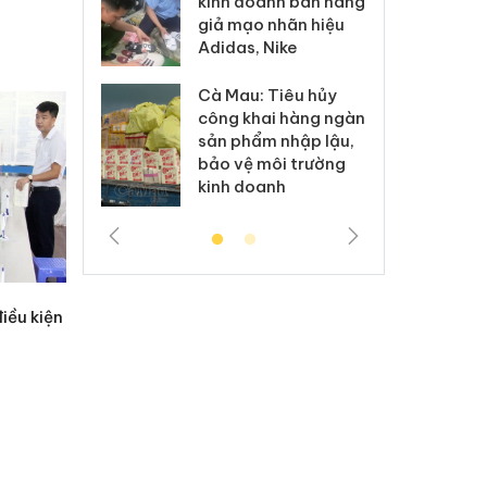
kinh doanh bán hàng
g vụ án buôn
hạ
giả mạo nhãn hiệu
h sữa
bá
Adidas, Nike
 giả
Mo
Cà Mau: Tiêu hủy
g: Đối tượng
An
công khai hàng ngàn
 đường dây
ch
sản phẩm nhập lậu,
 giả tại Phú
bá
bảo vệ môi trường
 đầu thú
Qu
kinh doanh
điều kiện