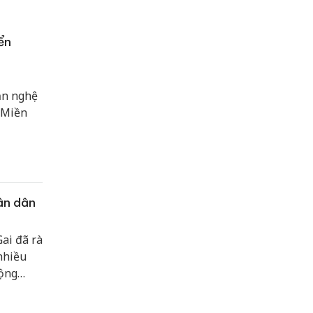
ển
ăn nghệ
“Miền
ân dân
ai đã rà
nhiều
động