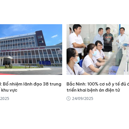
hại tron
bán bìn
Moyuum
An Gian
chủ mưu
bán hàng
Quốc ra
: Bổ nhiệm lãnh đạo 38 trung
Bắc Ninh: 100% cơ sở y tế đủ 
 khu vực
triển khai bệnh án điện tử
/2025
24/09/2025