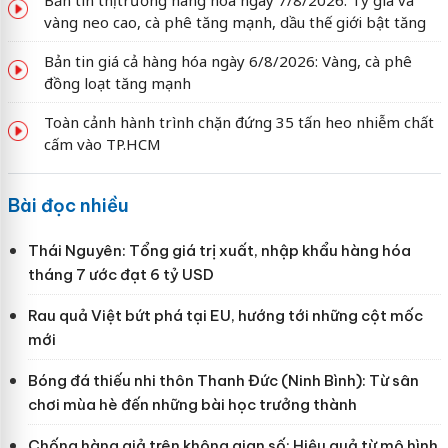
Bản tin thị trường hàng hóa ngày 7/8/2026: Tỷ giá và
vàng neo cao, cà phê tăng mạnh, dầu thế giới bật tăng
Bản tin giá cả hàng hóa ngày 6/8/2026: Vàng, cà phê
đồng loạt tăng mạnh
Toàn cảnh hành trình chặn đứng 35 tấn heo nhiễm chất
cấm vào TP.HCM
Bài đọc nhiều
Thái Nguyên: Tổng giá trị xuất, nhập khẩu hàng hóa
tháng 7 ước đạt 6 tỷ USD
Rau quả Việt bứt phá tại EU, hướng tới những cột mốc
mới
Bóng đá thiếu nhi thôn Thanh Đức (Ninh Bình): Từ sân
chơi mùa hè đến những bài học trưởng thành
Chống hàng giả trên không gian số: Hiệu quả từ mô hình