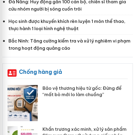
Đà Nẵng: Huy động gần 100 cán bộ, chiến sĩ tham gia
cứu nhóm người bị sóng cuốn trôi
Học sinh được khuyến khích rèn luyện 1 môn thể thao,
thực hành 1 loại hình nghệ thuật
Bắc Ninh: Tăng cường kiểm tra và xử lý nghiêm vi phạm
trong hoạt động quảng cáo
Chống hàng giả
àng
Bảo vệ thương hiệu từ gốc: Đừng để
“mất bò mới lo làm chuồng”
ản
Khẩn trương xác minh, xử lý sản phẩm
 án