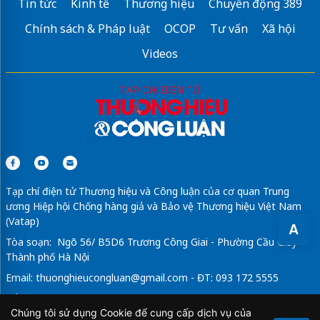
Tin tức
Kinh tế
Thương hiệu
Chuyển động 389
Chính sách & Pháp luật
OCOP
Tư vấn
Xã hội
Videos
Tạp chí điện tử Thương hiệu và Công luận của cơ quan Trung
ương Hiệp hội Chống hàng giả và Bảo vệ Thương hiệu Việt Nam
(Vatap)
A
Tòa soạn: Ngõ 56/ B5D6 Trương Công Giai - Phường Cầu Giấy -
Thành phố Hà Nội
Email:
thuonghieucongluan@gmail.com
- ĐT: 093 172 5555
Tổng Biên Tập: Vũ Đức Thuận
Chúng tôi sử dụng Cookie để cung cấp dịch vụ của
Giấy phép hoạt động báo chí điện tử số 64/GP-BTTTT do Bộ