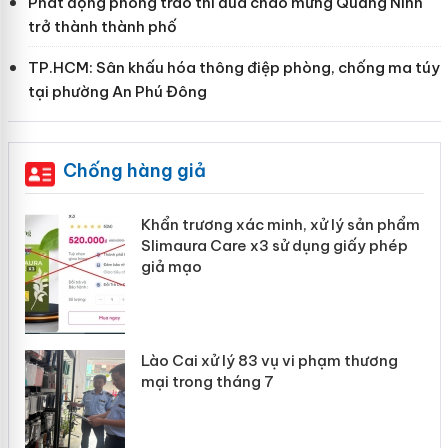
Phát động phong trào thi đua chào mừng Quảng Ninh
trở thành thành phố
TP.HCM: Sân khấu hóa thông điệp phòng, chống ma túy
tại phường An Phú Đông
Chống hàng giả
ản
Khẩn trương xác minh, xử lý sản phẩm
Slimaura Care x3 sử dụng giấy phép
giả mạo
 án
Lào Cai xử lý 83 vụ vi phạm thương
n
mại trong tháng 7