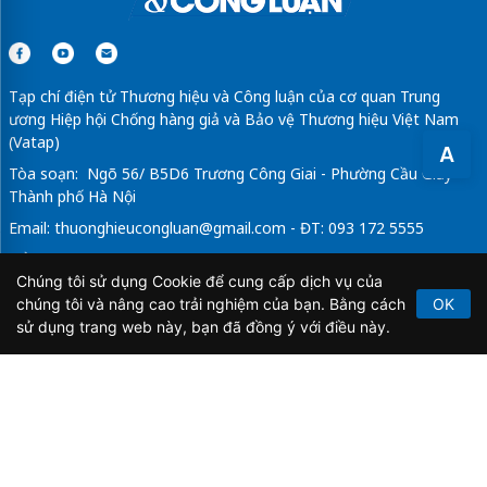
Tạp chí điện tử Thương hiệu và Công luận của cơ quan Trung
ương Hiệp hội Chống hàng giả và Bảo vệ Thương hiệu Việt Nam
(Vatap)
A
Tòa soạn: Ngõ 56/ B5D6 Trương Công Giai - Phường Cầu Giấy -
Thành phố Hà Nội
Email:
thuonghieucongluan@gmail.com
- ĐT: 093 172 5555
Tổng Biên Tập: Vũ Đức Thuận
Chúng tôi sử dụng Cookie để cung cấp dịch vụ của
Giấy phép hoạt động báo chí điện tử số 64/GP-BTTTT do Bộ
chúng tôi và nâng cao trải nghiệm của bạn. Bằng cách
OK
Thông tin và Truyền thông cấp ngày 21/2/2020.
sử dụng trang web này, bạn đã đồng ý với điều này.
Copyright © 2026
TẠP CHÍ THƯƠNG HIỆU & CÔNG
LUẬN
. All Rights Reserved.
Bản quyền thuộc Tạp chí Thương hiệu và Công luận. Cấm