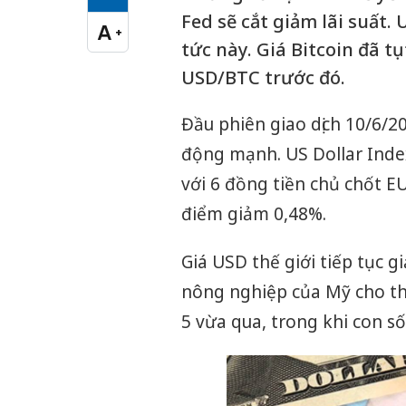
Cỡ chữ vừa
Fed sẽ cắt giảm lãi suất
A
+
Cỡ chữ lớn
tức này. Giá Bitcoin đã t
USD/BTC trước đó.
Đầu phiên giao dịch 10/6/201
động mạnh. US Dollar Inde
với 6 đồng tiền chủ chốt E
điểm giảm 0,48%.
Giá USD thế giới tiếp tục g
nông nghiệp của Mỹ cho thấ
5 vừa qua, trong khi con số