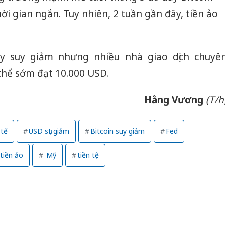
ời gian ngắn. Tuy nhiên, 2 tuần gần đây, tiền ảo
Thanh H
hại tron
bán bìn
Moyuum
y suy giảm nhưng nhiều nhà giao dịch chuyê
An Gian
 thể sớm đạt 10.000 USD.
chủ mưu
bán hàng
Hằng Vương
(T/h
Quốc ra
 tế
USD sụt giảm
Bitcoin suy giảm
Fed
tiền ảo
Mỹ
tiền tệ