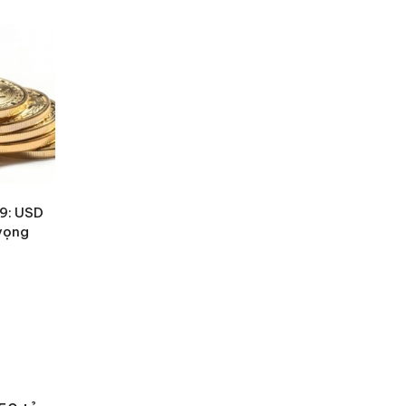
19: USD
 vọng