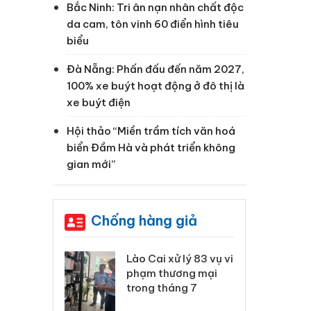
Bắc Ninh: Tri ân nạn nhân chất độc
da cam, tôn vinh 60 điển hình tiêu
biểu
Đà Nẵng: Phấn đấu đến năm 2027,
100% xe buýt hoạt động ở đô thị là
xe buýt điện
Hội thảo “Miền trầm tích văn hoá
biển Đầm Hà và phát triển không
gian mới”
Chống hàng giả
 Thanh Hóa
Lào Cai xử lý 83 vụ vi
Cô
ại trong vụ
phạm thương mại
tìm
xuất, buôn
trong tháng 7
án
 sào giả
bá