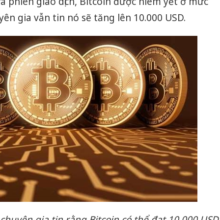
 phiên giao dịch, Bitcoin được niêm yết ở mức
n gia vẫn tin nó sẽ tăng lên 10.000 USD.
huyên gia tin rằng Bitcoin có thể đạt 10.000 USD