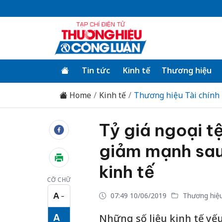
Tin tức
Kinh tế
Thương hiệu
Home
Kinh tế
Thương hiệu Tài chính
Tỷ giá ngoại t
giảm mạnh sau 
kinh tế
CỠ CHỮ
A
07:49 10/06/2019
Thương hiệu
−
Cỡ chữ nhỏ
A
Những số liệu kinh tế y