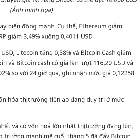
(Ảnh minh họa)
ay biến động mạnh. Cụ thể, Ethereum giảm
RP giảm 3,49% xuống 0,4011 USD.
USD, Litecoin tăng 0,58% và Bitcoin Cash giảm
oin và Bitcoin cash có giá lần lượt 116,20 USD và
,92% so với 24 giờ qua, ghi nhận mức giá 0,12258
ốn hóa thị trường tiền ảo đang duy trì ở mức
Công an
tìm bị h
nhất và có vốn hoá lớn nhất thị trường đang lên,
án sản 
bán yến
g trưởng mạnh mẽ cuối tháng 5 đã đẩy Bitcoin