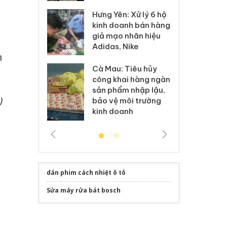
Hưng Yên: Xử lý 6 hộ
óa: Tìm bị
Th
kinh doanh bán hàng
g vụ án buôn
hạ
giả mạo nhãn hiệu
h sữa
bá
Adidas, Nike
 giả
Mo
n
Cà Mau: Tiêu hủy
g: Đối tượng
An
công khai hàng ngàn
 đường dây
ch
sản phẩm nhập lậu,
 giả tại Phú
bá
)
bảo vệ môi trường
 đầu thú
Qu
kinh doanh
dán phim cách nhiệt ô tô
Sửa máy rửa bát bosch