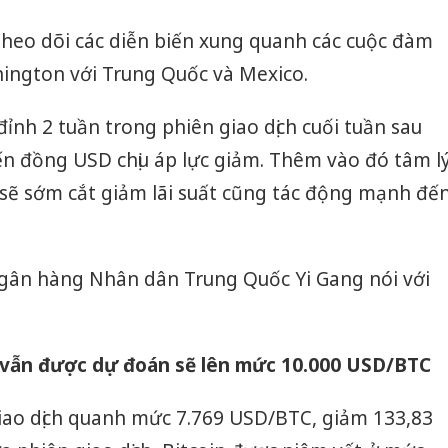
 theo dõi các diễn biến xung quanh các cuộc đàm
ington với Trung Quốc và Mexico.
nh 2 tuần trong phiên giao dịch cuối tuần sau
iến đồng USD chịu áp lực giảm. Thêm vào đó tâm l
D sẽ sớm cắt giảm lãi suất cũng tác động mạnh đế
gân hàng Nhân dân Trung Quốc Yi Gang nói với
 vẫn được dự đoán sẽ lên mức 10.000 USD/
BTC
giao dịch quanh mức 7.769 USD/BTC, giảm 133,83