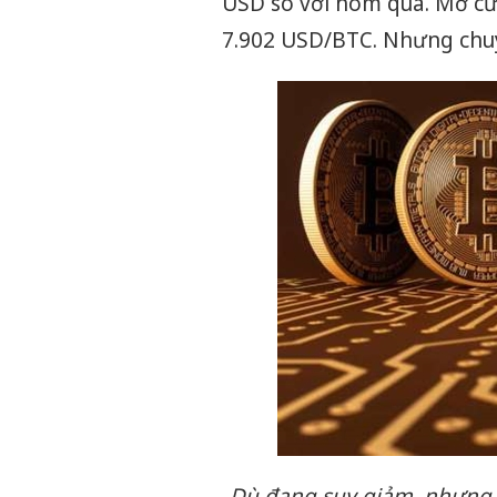
USD so với hôm qua. Mở cửa
7.902 USD/BTC. Nhưng chuyê
Dù đang suy giảm, nhưng c