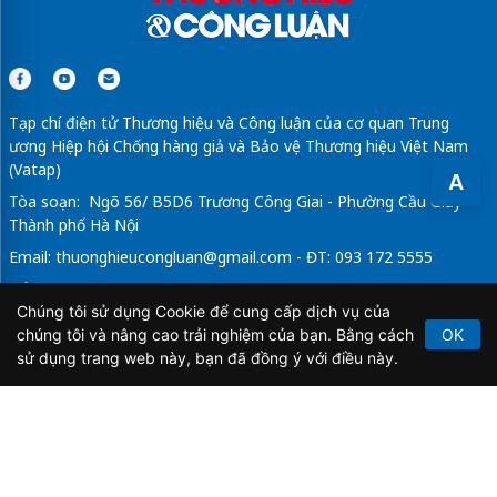
Tạp chí điện tử Thương hiệu và Công luận của cơ quan Trung
ương Hiệp hội Chống hàng giả và Bảo vệ Thương hiệu Việt Nam
(Vatap)
A
Tòa soạn: Ngõ 56/ B5D6 Trương Công Giai - Phường Cầu Giấy -
Thành phố Hà Nội
Email:
thuonghieucongluan@gmail.com
- ĐT: 093 172 5555
Tổng Biên Tập: Vũ Đức Thuận
Chúng tôi sử dụng Cookie để cung cấp dịch vụ của
Giấy phép hoạt động báo chí điện tử số 64/GP-BTTTT do Bộ
chúng tôi và nâng cao trải nghiệm của bạn. Bằng cách
OK
Thông tin và Truyền thông cấp ngày 21/2/2020.
sử dụng trang web này, bạn đã đồng ý với điều này.
Copyright © 2026
TẠP CHÍ THƯƠNG HIỆU & CÔNG
LUẬN
. All Rights Reserved.