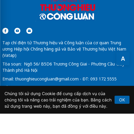
Tạp chí điện tử Thương hiệu và Công luận của cơ quan Trung
ương Hiệp hội Chống hàng giả và Bảo vệ Thương hiệu Việt Nam
(Vatap)
A
Tòa soạn: Ngõ 56/ B5D6 Trương Công Giai - Phường Cầu Giấy -
Thành phố Hà Nội
Email:
thuonghieucongluan@gmail.com
- ĐT: 093 172 5555
Tổng Biên Tập: Vũ Đức Thuận
Chúng tôi sử dụng Cookie để cung cấp dịch vụ của
Giấy phép hoạt động báo chí điện tử số 64/GP-BTTTT do Bộ
chúng tôi và nâng cao trải nghiệm của bạn. Bằng cách
OK
Thông tin và Truyền thông cấp ngày 21/2/2020.
sử dụng trang web này, bạn đã đồng ý với điều này.
Copyright © 2026
TẠP CHÍ THƯƠNG HIỆU & CÔNG