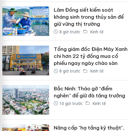
Lâm Đồng siết kiểm soát
kháng sinh trong thủy sản để
giữ vững thị trường
8 giờ trước
Kinh tế
Tổng giám đốc Điện Máy Xanh
chi hơn 22 tỷ đồng mua cổ
phiếu ngay ngày chào sàn
8 giờ trước
Kinh tế
Bắc Ninh: Tháo gỡ “điểm
nghẽn” để giữ đà tăng trưởng
10 giờ trước
Kinh tế
Nâng cấp "hạ tầng kỹ thuật",