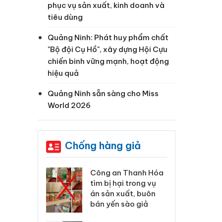
phục vụ sản xuất, kinh doanh và
tiêu dùng
Quảng Ninh: Phát huy phẩm chất
"Bộ đội Cụ Hồ", xây dựng Hội Cựu
chiến binh vững mạnh, hoạt động
hiệu quả
Quảng Ninh sẵn sàng cho Miss
World 2026
Chống hàng giả
 Thanh Hóa
Lào Cai xử lý 83 vụ vi
Cô
ại trong vụ
phạm thương mại
tìm
xuất, buôn
trong tháng 7
án
 sào giả
bá