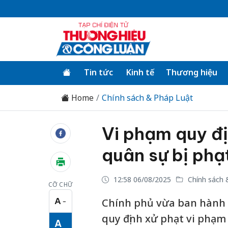
Tin tức
Kinh tế
Thương hiệu
Home
Chính sách & Pháp Luật
Vi phạm quy đị
quân sự bị phạ
12:58 06/08/2025
Chính sách 
CỠ CHỮ
A
Chính phủ vừa ban hành N
−
Cỡ chữ nhỏ
quy định xử phạt vi phạm
A