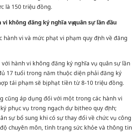
Thanh H
c là 150 triệu đồng.
hại tron
bán bìn
Moyuum
 vi không đăng ký nghĩa vụ quân sự lần đầu
An Gian
các hành vi và mức phạt vi phạm quy định về đăng
chủ mưu
bán hàng
Quốc ra
 với hành vi không đăng ký nghĩa vụ quân sự lần
đủ 17 tuổi trong năm thuộc diện phải đăng ký
p tái phạm sẽ bị phạt tiền từ 8-10 triệu đồng.
g cũng áp dụng đối với một trong các hành vi
ký phục vụ trong ngạch dự bị theo quy định;
n sự bổ sung khi có sự thay đổi về chức vụ công
h độ chuyên môn, tình trạng sức khỏe và thông tin