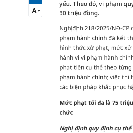
Cỡ chữ vừa
yếu. Theo đó, vi phạm quy
A
+
30 triệu đồng.
Cỡ chữ lớn
Nghị định 218/2025/NĐ-CP q
phạm hành chính đã kết th
hình thức xử phạt, mức xử 
hành vi vi phạm hành chính
phạt tiền cụ thể theo từng
phạm hành chính; việc thi 
các biện pháp khắc phục hậ
Mức phạt tối đa là 75 triệu
chức
Nghị định quy định cụ thể