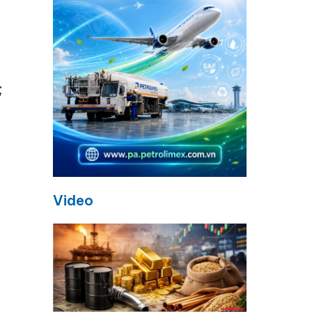
;
Video