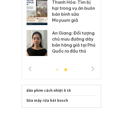
Hưng Yên: Xử lý 6 hộ
óa: Tìm bị
Th
kinh doanh bán hàng
g vụ án buôn
hạ
giả mạo nhãn hiệu
h sữa
bá
Adidas, Nike
 giả
Mo
Cà Mau: Tiêu hủy
g: Đối tượng
An
công khai hàng ngàn
 đường dây
ch
sản phẩm nhập lậu,
 giả tại Phú
bá
bảo vệ môi trường
 đầu thú
Qu
kinh doanh
dán phim cách nhiệt ô tô
Sửa máy rửa bát bosch