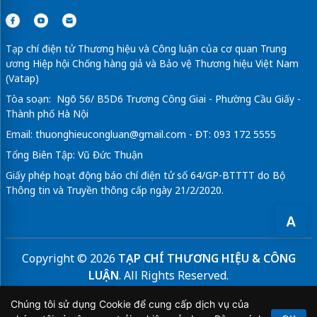
Tạp chí điện tử Thương hiệu và Công luận của cơ quan Trung
ương Hiệp hội Chống hàng giả và Bảo vệ Thương hiệu Việt Nam
(Vatap)
Tòa soạn: Ngõ 56/ B5D6 Trương Công Giai - Phường Cầu Giấy -
Thành phố Hà Nội
Email:
thuonghieucongluan@gmail.com
- ĐT: 093 172 5555
Tổng Biên Tập: Vũ Đức Thuận
Giấy phép hoạt động báo chí điện tử số 64/GP-BTTTT do Bộ
Thông tin và Truyền thông cấp ngày 21/2/2020.
A
Copyright © 2026
TẠP CHÍ THƯƠNG HIỆU & CÔNG
LUẬN
. All Rights Reserved.
Bản quyền thuộc Tạp chí Thương hiệu và Công luận. Cấm
Chúng tôi sử dụng Cookie để cung cấp dịch vụ của
sao chép dưới mọi hình thức nếu không có sự chấp thuận