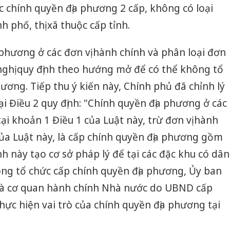
 chính quyền địa phương 2 cấp, không có loại
h phố, thị xã thuộc cấp tỉnh.
 phương ở các đơn vị hành chính và phân loại đơn
ề nghị quy định theo hướng mở để có thể không tổ
ơng. Tiếp thu ý kiến này, Chính phủ đã chỉnh lý
i Điều 2 quy định: "Chính quyền địa phương ở các
tại khoản 1 Điều 1 của Luật này, trừ đơn vị hành
 của Luật này, là cấp chính quyền địa phương gồm
 này tạo cơ sở pháp lý để tại các đặc khu có dân
ông tổ chức cấp chính quyền địa phương, Ủy ban
là cơ quan hành chính Nhà nước do UBND cấp
thực hiện vai trò của chính quyền địa phương tại
Công an
tìm bị h
án sản 