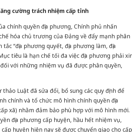
bán yến
ăng cường trách nhiệm cấp tỉnh
Thanh H
hại tron
ủa chính quyền địa phương, Chính phủ nhấn
bán bìn
Moyuum
 chế hóa chủ trương của Đảng về đẩy mạnh phân
 tắc “địa phương quyết, địa phương làm, địa
An Gian
chủ mưu
ục tiêu là hạn chế tối đa việc địa phương phải xi
bán hàng
 đối với những nhiệm vụ đã được phân quyền,
Quốc ra
 thảo Luật đã sửa đổi, bổ sung các quy định để
ành chính và tổ chức mô hình chính quyền địa
 cấp xã) nhằm đảm bảo phù hợp với mô hình mới.
uyền địa phương cấp huyện, hầu hết nhiệm vụ,
 cấp huyện hiện nay sẽ được chuyển giao cho cấp