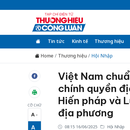
Tin tức
Kinh tế
Thương hiệu
Home
Thương hiệu
Hội Nhập
Việt Nam chuẩ
chính quyền đị
Hiến pháp và L
CỠ CHỮ
địa phương
A
−
Cỡ chữ nhỏ
A
08:15 16/06/2025
Hội Nhập