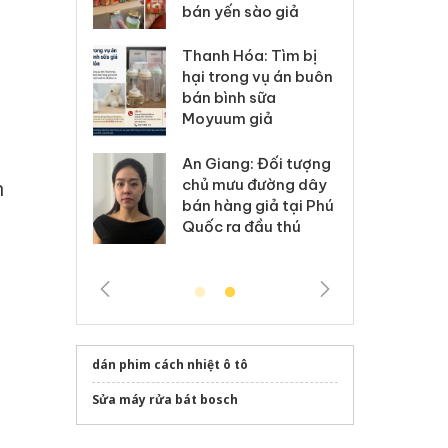
 sào giả
bá
Hưng Yên: Xử lý 6 hộ
óa: Tìm bị
Th
kinh doanh bán hàng
g vụ án buôn
hạ
giả mạo nhãn hiệu
h sữa
bá
Adidas, Nike
 giả
Mo
Cà Mau: Tiêu hủy
g: Đối tượng
An
công khai hàng ngàn
 đường dây
ch
n
sản phẩm nhập lậu,
 giả tại Phú
bá
bảo vệ môi trường
 đầu thú
Qu
kinh doanh
dán phim cách nhiệt ô tô
Sửa máy rửa bát bosch