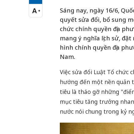
Cỡ chữ vừa
Sáng nay, ngày 16/6, Quố
A
+
Cỡ chữ lớn
quyết sửa đổi, bổ sung m
chức chính quyền địa phư
mang ý nghĩa lịch sử, đặt
hình chính quyền địa phươ
Nam.
Việc sửa đổi Luật Tổ chức 
hướng đến một nền quản trị
tiêu là tháo gỡ những "đi
mục tiêu tăng trưởng nhanh
nước nói chung trong kỷ n