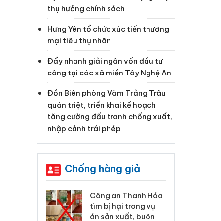
thụ hưởng chính sách
Hưng Yên tổ chức xúc tiến thương
mại tiêu thụ nhãn
Đẩy nhanh giải ngân vốn đầu tư
công tại các xã miền Tây Nghệ An
Đồn Biên phòng Vàm Trảng Trâu
quán triệt, triển khai kế hoạch
tăng cường đấu tranh chống xuất,
nhập cảnh trái phép
Chống hàng giả
 Thanh Hóa
Lào Cai xử lý 83 vụ vi
Cô
ại trong vụ
phạm thương mại
tìm
xuất, buôn
trong tháng 7
án