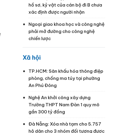
hồ sơ, kỷ vật của cán bộ đi B chưa
xác định được người nhận
g
Ngoại giao khoa học và công nghệ
phải mở đường cho công nghệ
ề
chiến lược
Xã hội
TP.HCM: Sân khấu hóa thông điệp
phòng, chống ma túy tại phường
An Phú Đông
Nghệ An khởi công xây dựng
Trường THPT Nam Đàn 1 quy mô
gần 300 tỷ đồng
Đà Nẵng: Xóa nhà tạm cho 5.757
hộ dân cho 3 nhóm đối tượng được