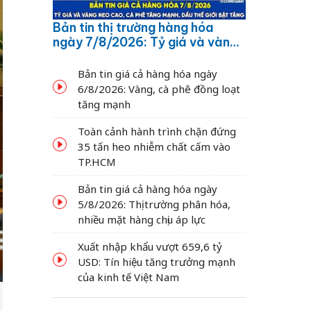
Bản tin thị trường hàng hóa
ngày 7/8/2026: Tỷ giá và vàng
neo cao, cà phê tăng mạnh,
dầu thế giới bật tăng
Bản tin giá cả hàng hóa ngày
6/8/2026: Vàng, cà phê đồng loạt
tăng mạnh
Toàn cảnh hành trình chặn đứng
35 tấn heo nhiễm chất cấm vào
TP.HCM
Bản tin giá cả hàng hóa ngày
5/8/2026: Thị trường phân hóa,
nhiều mặt hàng chịu áp lực
Xuất nhập khẩu vượt 659,6 tỷ
USD: Tín hiệu tăng trưởng mạnh
của kinh tế Việt Nam