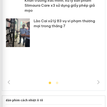
ản
Khẩn trương xác minh, xử lý sản phẩm
 án
Slimaura Care x3 sử dụng giấy phép
giả mạo
Lào Cai xử lý 83 vụ vi phạm thương
mại trong tháng 7
dán phim cách nhiệt ô tô