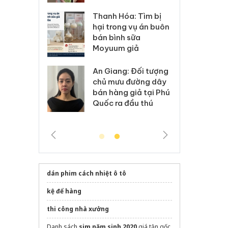
Hưng Yên: Xử lý 6 hộ
óa: Tìm bị
Th
kinh doanh bán hàng
g vụ án buôn
hạ
giả mạo nhãn hiệu
h sữa
bá
Adidas, Nike
 giả
Mo
Cà Mau: Tiêu hủy
g: Đối tượng
An
công khai hàng ngàn
 đường dây
ch
sản phẩm nhập lậu,
g giả tại Phú
bá
bảo vệ môi trường
 đầu thú
Qu
kinh doanh
dán phim cách nhiệt ô tô
kệ để hàng
thi công nhà xưởng
Danh sách
sim năm sinh 2020
giá tận gốc