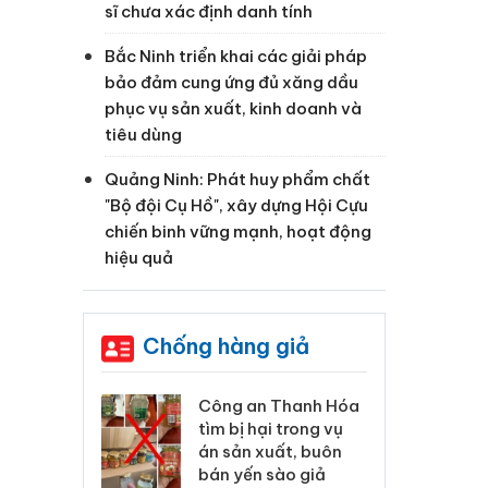
sĩ chưa xác định danh tính
Bắc Ninh triển khai các giải pháp
bảo đảm cung ứng đủ xăng dầu
phục vụ sản xuất, kinh doanh và
tiêu dùng
Quảng Ninh: Phát huy phẩm chất
"Bộ đội Cụ Hồ", xây dựng Hội Cựu
chiến binh vững mạnh, hoạt động
hiệu quả
Chống hàng giả
n Thanh Hóa
Lào Cai xử lý 83 vụ vi
Cô
ại trong vụ
phạm thương mại
tì
xuất, buôn
trong tháng 7
án
 sào giả
bá