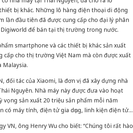
có nhà máy tại Thái Nguyên, đã cho ra lò
Hưng Yên: Xử lý 6 hộ
hiết bị khác. Những lô hàng điện thoại di động
ìm bị
Thanh H
kinh doanh bán hàng
án buôn
hại tron
am lần đầu tiên đã được cung cấp cho đại lý phân
giả mạo nhãn hiệu
bán bìn
Adidas, Nike
Moyuum
à Digiworld để bán tại thị trường trong nước.
Cà Mau: Tiêu hủy
i tượng
An Gian
phẩm smartphone và các thiết bị khác sản xuất
công khai hàng ngàn
ng dây
chủ mưu
sản phẩm nhập lậu,
tại Phú
bán hàn
ng cấp cho thị trường Việt Nam mà còn được xuất
bảo vệ môi trường
thú
Quốc ra
à Malaysia.
kinh doanh
 đối tác của Xiaomi, là đơn vị đã xây dựng nhà
i Thái Nguyên. Nhà máy này được đưa vào hoạt
kỳ vọng sản xuất 20 triệu sản phẩm mỗi năm
 có máy tính, điện tử gia dụng, linh kiện điện tử…
y VN, ông Henry Wu cho biết: “Chúng tôi rất hào