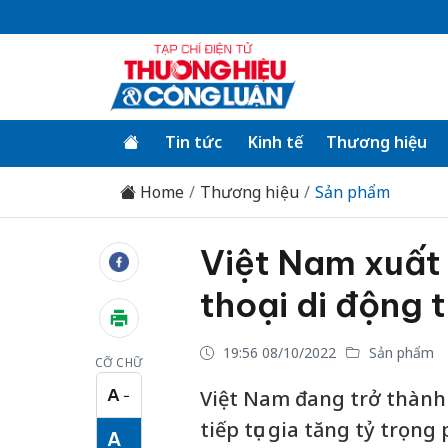
Tin tức
Kinh tế
Thương hiệu
Home
Thương hiệu
Sản phẩm
Việt Nam xuất 
thoại di động
19:56 08/10/2022
Sản phẩm
CỠ CHỮ
A
Việt Nam đang trở thành 
−
Cỡ chữ nhỏ
tiếp tục gia tăng tỷ trọng 
A