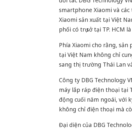
đối tác DBG Technology VN 
smartphone Xiaomi và các t
Thanh Hóa: T
hại trong vụ 
Xiaomi sản xuất tại Việt N
bán bình sữa
Moyuum giả
phối có trụ sở tại TP. HCM l
An Giang: Đố
Phía Xiaomi cho rằng, sản 
chủ mưu đườ
bán hàng giả 
tại Việt Nam không chỉ cu
Quốc ra đầu 
sang thị trường Thái Lan v
Công ty DBG Technology VN,
máy lắp ráp điện thoại tạ
động cuối năm ngoái, với 
không chỉ điện thoại mà còn
Đại diện của DBG Technolog