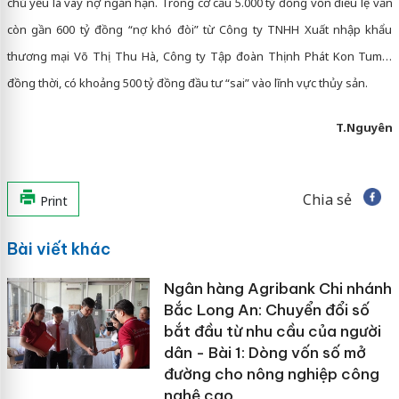
chủ yếu là vay nợ ngắn hạn. Trong cơ cấu 5.000 tỷ đồng vốn điều lệ vẫn
còn gần 600 tỷ đồng “nợ khó đòi” từ Công ty TNHH Xuất nhập khẩu
thương mại Võ Thị Thu Hà, Công ty Tập đoàn Thịnh Phát Kon Tum…
đồng thời, có khoảng 500 tỷ đồng đầu tư “sai” vào lĩnh vực thủy sản.
T.Nguyên
Chia sẻ
Print
Bài viết khác
Ngân hàng Agribank Chi nhánh
Bắc Long An: Chuyển đổi số
bắt đầu từ nhu cầu của người
dân - Bài 1: Dòng vốn số mở
đường cho nông nghiệp công
nghệ cao