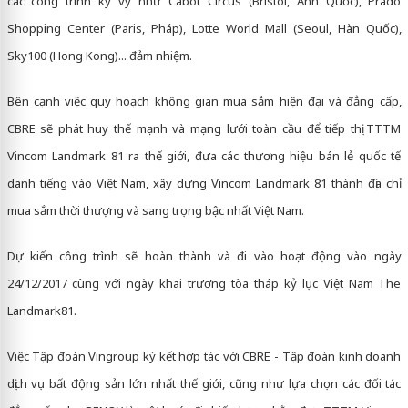
các công trình kỳ vỹ như Cabot Circus (Bristol, Anh Quốc), Prado
Shopping Center (Paris, Pháp), Lotte World Mall (Seoul, Hàn Quốc),
Sky100 (Hong Kong)... đảm nhiệm.
Bên cạnh việc quy hoạch không gian mua sắm hiện đại và đẳng cấp,
CBRE sẽ phát huy thế mạnh và mạng lưới toàn cầu để tiếp thị TTTM
Vincom Landmark 81 ra thế giới, đưa các thương hiệu bán lẻ quốc tế
danh tiếng vào Việt Nam, xây dựng Vincom Landmark 81 thành địa chỉ
mua sắm thời thượng và sang trọng bậc nhất Việt Nam.
Dự kiến công trình sẽ hoàn thành và đi vào hoạt động vào ngày
24/12/2017 cùng với ngày khai trương tòa tháp kỷ lục Việt Nam The
Landmark81.
Việc Tập đoàn Vingroup ký kết hợp tác với CBRE - Tập đoàn kinh doanh
dịch vụ bất động sản lớn nhất thế giới, cũng như lựa chọn các đối tác