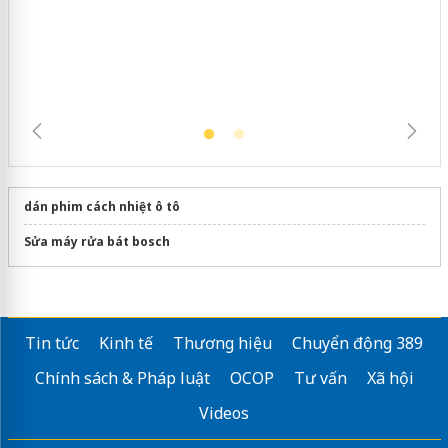
Slimaura Care x3 sử dụng giấy phép
giả mạo
dán phim cách nhiệt ô tô
Sửa máy rửa bát bosch
Tin tức
Kinh tế
Thương hiệu
Chuyển động 389
Chính sách & Pháp luật
OCOP
Tư vấn
Xã hội
Videos