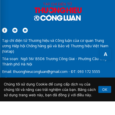
Tạp chí điện tử Thương hiệu và Công luận của cơ quan Trung
ương Hiệp hội Chống hàng giả và Bảo vệ Thương hiệu Việt Nam
(Vatap)
A
Tòa soạn: Ngõ 56/ B5D6 Trương Công Giai - Phường Cầu Giấy -
Thành phố Hà Nội
Email:
thuonghieucongluan@gmail.com
- ĐT: 093 172 5555
Tổng Biên Tập: Vũ Đức Thuận
Chúng tôi sử dụng Cookie để cung cấp dịch vụ của
Giấy phép hoạt động báo chí điện tử số 64/GP-BTTTT do Bộ
chúng tôi và nâng cao trải nghiệm của bạn. Bằng cách
OK
Thông tin và Truyền thông cấp ngày 21/2/2020.
sử dụng trang web này, bạn đã đồng ý với điều này.