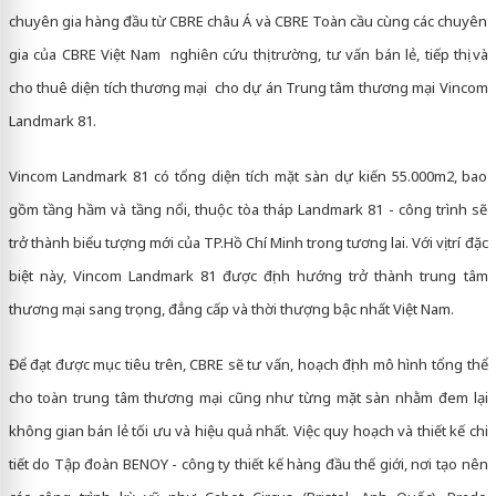
chuyên gia hàng đầu từ CBRE châu Á và CBRE Toàn cầu cùng các chuyên
gia của CBRE Việt Nam nghiên cứu thị trường, tư vấn bán lẻ, tiếp thị và
cho thuê diện tích thương mại cho dự án Trung tâm thương mại Vincom
Landmark 81.
Vincom Landmark 81 có tổng diện tích mặt sàn dự kiến 55.000m2, bao
gồm tầng hầm và tầng nổi, thuộc tòa tháp Landmark 81 - công trình sẽ
trở thành biểu tượng mới của TP.Hồ Chí Minh trong tương lai. Với vị trí đặc
biệt này, Vincom Landmark 81 được định hướng trở thành trung tâm
thương mại sang trọng, đẳng cấp và thời thượng bậc nhất Việt Nam.
Để đạt được mục tiêu trên, CBRE sẽ tư vấn, hoạch định mô hình tổng thể
cho toàn trung tâm thương mại cũng như từng mặt sàn nhằm đem lại
không gian bán lẻ tối ưu và hiệu quả nhất. Việc quy hoạch và thiết kế chi
tiết do Tập đoàn BENOY - công ty thiết kế hàng đầu thế giới, nơi tạo nên