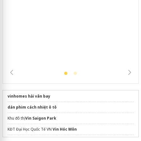
Cà Mau: Tiêu hủy công khai hàng
ngàn sản phẩm nhập lậu, bảo vệ môi
trường kinh doanh
vinhomes hải vân bay
dán phim cách nhiệt ô tô
Khu đô thị
Vin Saigon Park
KĐT Đại Học Quốc Tế VN
Vin Hóc Môn
Chính Sách Giãn Xây 36 Tháng Vinhomes Hải Vân Bay