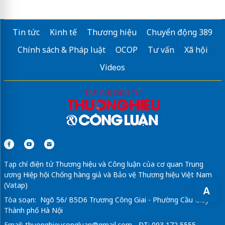
Hóc Môn – vùng đất cửa ngõ Tây Bắc TP.HCM qua các thời kỳ
Tin tức
Kinh tế
Thương hiệu
Chuyển động 389
Chính sách mở bán
sungroup bắc ninh
Chính sách & Pháp luật
OCOP
Tư vấn
Xã hội
ra mắt
vin làng vân
Videos
Vị trí Vinhomes Đan Phượng
ở đâu?
Sửa máy rửa bát bosch
Tạp chí điện tử Thương hiệu và Công luận của cơ quan Trung
ương Hiệp hội Chống hàng giả và Bảo vệ Thương hiệu Việt Nam
(Vatap)
A
Tòa soạn: Ngõ 56/ B5D6 Trương Công Giai - Phường Cầu Giấy -
Thành phố Hà Nội
Email:
thuonghieucongluan@gmail.com
- ĐT: 093 172 5555