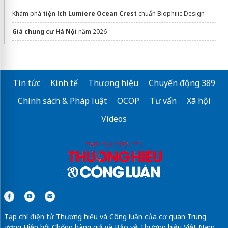
Khám phá
tiện ích Lumiere Ocean Crest
chuẩn Biophilic Design
Giá chung cư Hà Nội
năm 2026
can ho khai hoan imperial
dự án
grand riveria
đông anh
Tin tức
Kinh tế
Thương hiệu
Chuyển động 389
nhà ở xã hội thanh hà
giá rẻ
Chính sách & Pháp luật
OCOP
Tư vấn
Xã hội
Dự án
Celadon Tân Phú
Videos
Căn hộ MIK Cần Giờ
Các
Máy đạp xe tại nhà
bền bỉ
dán phim cách nhiệt ô tô
Khu đô thị
Vinhomes Saigon Park
Hóc Môn
Sửa máy rửa bát bosch
Tạp chí điện tử Thương hiệu và Công luận của cơ quan Trung
ương Hiệp hội Chống hàng giả và Bảo vệ Thương hiệu Việt Nam