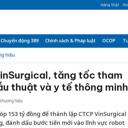
Hàng thật
Ho
Chuyển động 389
Chính sách & Pháp luật
OCOP
Tư
ng hiệu
inSurgical, tăng tốc tham
u thuật và y tế thông minh
thương hiệu
p 153 tỷ đồng để thành lập CTCP VinSurgical
ng, đánh dấu bước tiến mới vào lĩnh vực robot