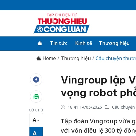
Tin tức
Kinh tế
Thương hiệu
Home
Thương hiệu
Câu chuyện thươ
Vingroup lập V
vọng robot phẫ
18:41 14/05/2026
Câu chuyện 
CỠ CHỮ
A
Tập đoàn Vingroup vừa gó
−
Cỡ chữ nhỏ
với vốn điều lệ 300 tỷ đồ
A