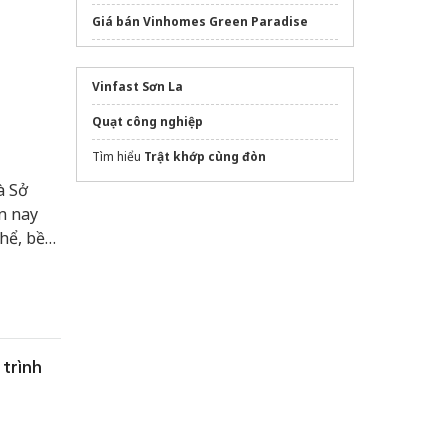
Giá bán Vinhomes Green Paradise
dán phim cách nhiệt ô tô
Vinfast Sơn La
Pháp lý Vinhomes Saigon Park
chuẩn
không?
Quạt công nghiệp
Dịch vụ
Viết thuê luận văn bằng Tiếng
Tìm hiểu
Trật khớp cùng đòn
Anh
uy tín
à Sở
Sửa máy rửa bát bosch
n nay
hể, bền
Từ
muôn vàn
ện hiện
ường
trình