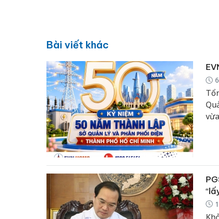
Bài viết khác
EVN
6
Tổn
Quả
vừa
bỉ 
nhữ
khó
đại
nhi
PGS
“lấ
1
Khở