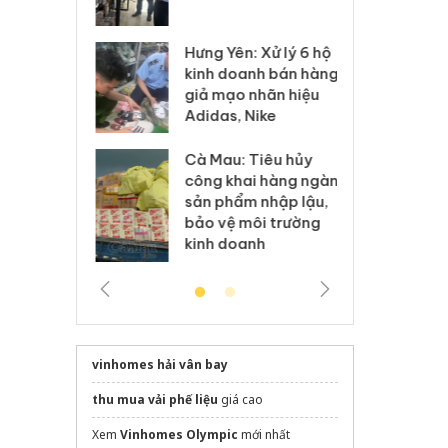
 sào giả
bá
Hưng Yên: Xử lý 6 hộ
óa: Tìm bị
Th
kinh doanh bán hàng
g vụ án buôn
hạ
giả mạo nhãn hiệu
h sữa
bá
Adidas, Nike
 giả
Mo
Cà Mau: Tiêu hủy
g: Đối tượng
An
công khai hàng ngàn
 đường dây
ch
sản phẩm nhập lậu,
 giả tại Phú
bá
bảo vệ môi trường
 đầu thú
Qu
kinh doanh
vinhomes hải vân bay
thu mua vải phế liệu
giá cao
Xem
Vinhomes Olympic
mới nhất