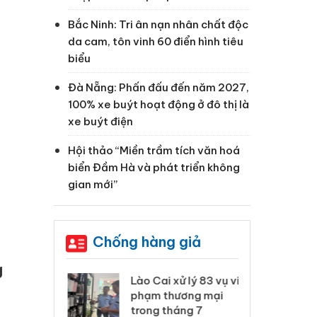
Bắc Ninh: Tri ân nạn nhân chất độc
da cam, tôn vinh 60 điển hình tiêu
biểu
Đà Nẵng: Phấn đấu đến năm 2027,
100% xe buýt hoạt động ở đô thị là
xe buýt điện
Hội thảo “Miền trầm tích văn hoá
biển Đầm Hà và phát triển không
gian mới”
Chống hàng giả
g
 Thanh Hóa
Lào Cai xử lý 83 vụ vi
Cô
ại trong vụ
phạm thương mại
tìm
xuất, buôn
trong tháng 7
án