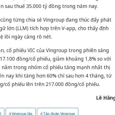
ận sau thuế 35.000 tỷ đồng trong năm nay.
cũng từng chia sẻ Vingroup đang thúc đẩy phát
ữ lớn (LLM) tích hợp trên V-app, cho thấy định
 lõi ngày càng rõ nét.
n, cổ phiếu VIC của Vingroup trong phiên sáng
217.100 đồng/cổ phiếu, giảm khoảng 1,8% so với
ẫn nằm trong nhóm cổ phiếu tăng mạnh nhất thị
n nay khi tăng hơn 60% chỉ sau hơn 4 tháng, từ
g/cổ phiếu lên trên 217.000 đồng/cổ phiếu.
Lê Hằn
Công an
tìm bị h
án sản 
l
Vingroup lập
Tập đoàn Vingroup