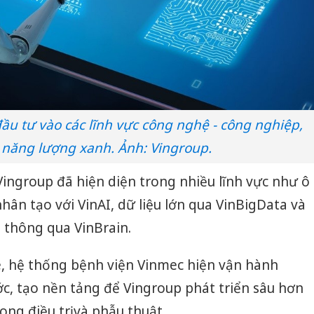
ầu tư vào các lĩnh vực công nghệ - công nghiệp,
 năng lượng xanh. Ảnh: Vingroup.
 Vingroup đã hiện diện trong nhiều lĩnh vực như ô
 nhân tạo với VinAI, dữ liệu lớn qua VinBigData và
 thông qua VinBrain.
 hệ thống bệnh viện Vinmec hiện vận hành
ước, tạo nền tảng để Vingroup phát triển sâu hơn
ng điều trị và phẫu thuật.