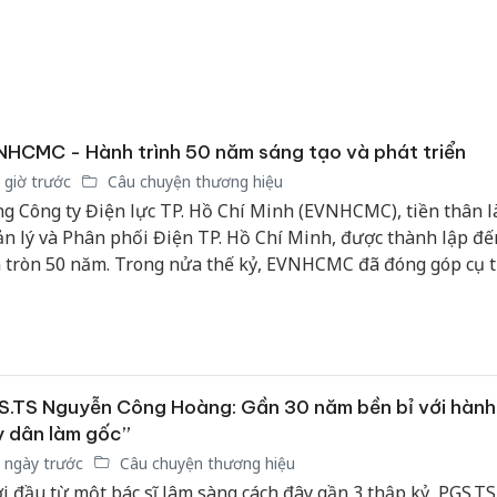
HCMC - Hành trình 50 năm sáng tạo và phát triển
 giờ trước
Câu chuyện thương hiệu
g Công ty Điện lực TP. Hồ Chí Minh (EVNHCMC), tiền thân l
n lý và Phân phối Điện TP. Hồ Chí Minh, được thành lập đế
 tròn 50 năm. Trong nửa thế kỷ, EVNHCMC đã đóng góp cụ t
và luôn đồng hành cùng sự phát triển của TP. Hồ Chí Minh. 
ng ngày đầu tiếp quản hệ thống điện sau chiến tranh với 
 khăn, EVNHCMC nay đã là một Tổng Công ty phân phối đi
, vận hành trên nền tảng công nghệ số, đi qua một chặng đ
ều thử thách nhưng rất đáng tự hào.
.TS Nguyễn Công Hoàng: Gần 30 năm bền bỉ với hành 
y dân làm gốc”
 ngày trước
Câu chuyện thương hiệu
i đầu từ một bác sĩ lâm sàng cách đây gần 3 thập kỷ, PGS.TS