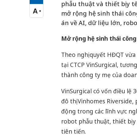
Cỡ chữ vừa
phẫu thuật và thiết bị y 
A
+
mở rộng hệ sinh thái côn
Cỡ chữ lớn
án về AI, dữ liệu lớn, robo
Mở rộng hệ sinh thái công
Theo nghị quyết HĐQT vừa 
tại CTCP VinSurgical, tươn
thành công ty mẹ của doan
VinSurgical có vốn điều lệ 
đô thị Vinhomes Riverside,
động trong các lĩnh vực ng
robot phẫu thuật, thiết bị 
tiên tiến.