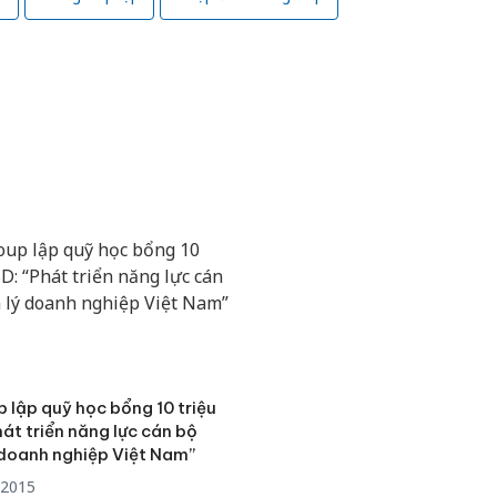
bán yến
Thanh H
hại tron
bán bìn
Moyuum
An Gian
chủ mưu
bán hàng
Quốc ra
 lập quỹ học bổng 10 triệu
át triển năng lực cán bộ
 doanh nghiệp Việt Nam”
/2015