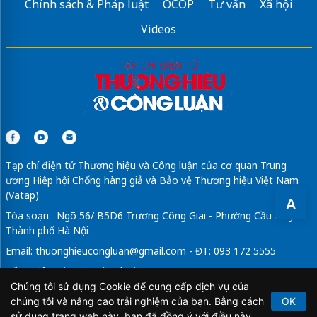
Chính sách & Pháp luật
OCOP
Tư vấn
Xã hội
Videos
Tạp chí điện tử Thương hiệu và Công luận của cơ quan Trung
ương Hiệp hội Chống hàng giả và Bảo vệ Thương hiệu Việt Nam
(Vatap)
A
Tòa soạn: Ngõ 56/ B5D6 Trương Công Giai - Phường Cầu Giấy -
Thành phố Hà Nội
Email:
thuonghieucongluan@gmail.com
- ĐT: 093 172 5555
Tổng Biên Tập: Vũ Đức Thuận
Chúng tôi sử dụng Cookie để cung cấp dịch vụ của
Giấy phép hoạt động báo chí điện tử số 64/GP-BTTTT do Bộ
chúng tôi và nâng cao trải nghiệm của bạn. Bằng cách
OK
Thông tin và Truyền thông cấp ngày 21/2/2020.
sử dụng trang web này, bạn đã đồng ý với điều này.