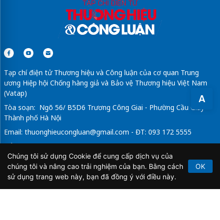
Tạp chí điện tử Thương hiệu và Công luận của cơ quan Trung
ương Hiệp hội Chống hàng giả và Bảo vệ Thương hiệu Việt Nam
(Vatap)
A
Tòa soạn: Ngõ 56/ B5D6 Trương Công Giai - Phường Cầu Giấy -
Thành phố Hà Nội
Email:
thuonghieucongluan@gmail.com
- ĐT: 093 172 5555
Tổng Biên Tập: Vũ Đức Thuận
Chúng tôi sử dụng Cookie để cung cấp dịch vụ của
Giấy phép hoạt động báo chí điện tử số 64/GP-BTTTT do Bộ
chúng tôi và nâng cao trải nghiệm của bạn. Bằng cách
OK
Thông tin và Truyền thông cấp ngày 21/2/2020.
sử dụng trang web này, bạn đã đồng ý với điều này.
Copyright © 2026
TẠP CHÍ THƯƠNG HIỆU & CÔNG