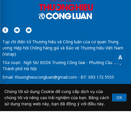
Tạp chí điện tử Thương hiệu và Công luận của cơ quan Trung
ương Hiệp hội Chống hàng giả và Bảo vệ Thương hiệu Việt Nam
(Vatap)
A
Tòa soạn: Ngõ 56/ B5D6 Trương Công Giai - Phường Cầu Giấy -
Thành phố Hà Nội
Email:
thuonghieucongluan@gmail.com
- ĐT: 093 172 5555
Tổng Biên Tập: Vũ Đức Thuận
Chúng tôi sử dụng Cookie để cung cấp dịch vụ của
Giấy phép hoạt động báo chí điện tử số 64/GP-BTTTT do Bộ
chúng tôi và nâng cao trải nghiệm của bạn. Bằng cách
OK
Thông tin và Truyền thông cấp ngày 21/2/2020.
sử dụng trang web này, bạn đã đồng ý với điều này.
Copyright © 2026
TẠP CHÍ THƯƠNG HIỆU & CÔNG