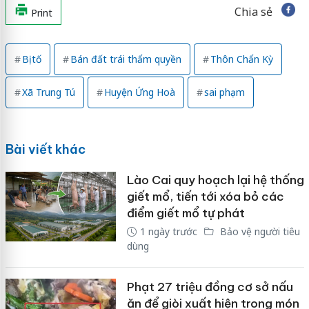
Chia sẻ
Print
Bị tố
Bán đất trái thẩm quyền
Thôn Chẩn Kỳ
Xã Trung Tú
Huyện Ứng Hoà
sai phạm
Bài viết khác
Lào Cai quy hoạch lại hệ thống
giết mổ, tiến tới xóa bỏ các
điểm giết mổ tự phát
1 ngày trước
Bảo vệ người tiêu
dùng
Phạt 27 triệu đồng cơ sở nấu
ăn để giòi xuất hiện trong món