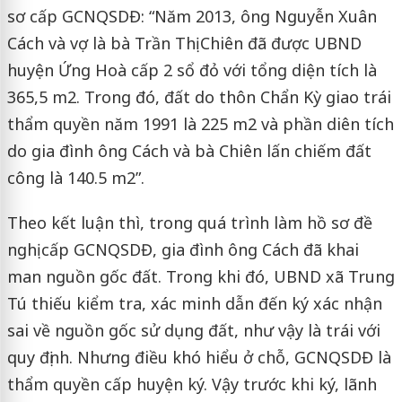
sơ cấp GCNQSDĐ: “Năm 2013, ông Nguyễn Xuân
Cách và vợ là bà Trần Thị Chiên đã được UBND
huyện Ứng Hoà cấp 2 sổ đỏ với tổng diện tích là
365,5 m2. Trong đó, đất do thôn Chẩn Kỳ giao trái
thẩm quyền năm 1991 là 225 m2 và phần diên tích
do gia đình ông Cách và bà Chiên lấn chiếm đất
công là 140.5 m2”.
Theo kết luận thì, trong quá trình làm hồ sơ đề
nghị cấp GCNQSDĐ, gia đình ông Cách đã khai
man nguồn gốc đất. Trong khi đó, UBND xã Trung
Tú thiếu kiểm tra, xác minh dẫn đến ký xác nhận
sai về nguồn gốc sử dụng đất, như vậy là trái với
quy định. Nhưng điều khó hiểu ở chỗ, GCNQSDĐ là
thẩm quyền cấp huyện ký. Vậy trước khi ký, lãnh