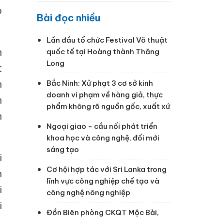
o
Bài đọc nhiều
Lần đầu tổ chức Festival Võ thuật
h
quốc tế tại Hoàng thành Thăng
Long
t
n
Bắc Ninh: Xử phạt 3 cơ sở kinh
doanh vi phạm về hàng giả, thực
h
phẩm không rõ nguồn gốc, xuất xứ
n
Ngoại giao - cầu nối phát triển
khoa học và công nghệ, đổi mới
sáng tạo
i
Cơ hội hợp tác với Sri Lanka trong
n
lĩnh vực công nghiệp chế tạo và
i
công nghệ nông nghiệp
i
Đồn Biên phòng CKQT Mộc Bài,