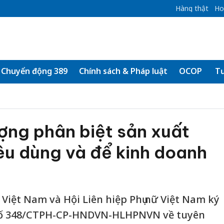
Hàng thật
Ho
Chuyển động 389
Chính sách & Pháp luật
OCOP
Tư
ợng phân biệt sản xuất
iêu dùng và để kinh doanh
Việt Nam và Hội Liên hiệp Phụ nữ Việt Nam ký
số 348/CTPH-CP-HNDVN-HLHPNVN về tuyên