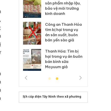
m nhập lậu,
Slimaura Care x3 sử
sả
môi trường
dụng giấy phép giả
bả
n
anh
mạo
ki
,
 Thanh Hóa
Lào Cai xử lý 83 vụ vi
Cô
;
ại trong vụ
phạm thương mại
tìm
xuất, buôn
trong tháng 7
án
n
 sào giả
bá
ị
Hưng Yên: Xử lý 6 hộ
óa: Tìm bị
Th
ữ
kinh doanh bán hàng
g vụ án buôn
hạ
giả mạo nhãn hiệu
h sữa
bá
Adidas, Nike
 giả
Mo
n
n
n
lịch cúp điện Tây Ninh theo xã phường
à