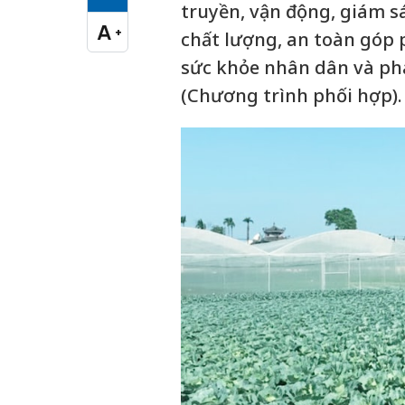
Cỡ chữ vừa
truyền, vận động, giám s
A
+
chất lượng, an toàn góp 
Cỡ chữ lớn
sức khỏe nhân dân và phá
(Chương trình phối hợp).