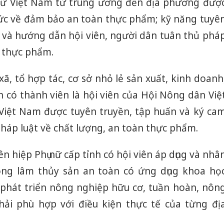
 nữ Việt Nam từ trung ương đến địa phương đượ
hức về đảm bảo an toàn thực phẩm; kỹ năng tuyê
t và hướng dẫn hội viên, người dân tuân thủ phá
n thực phẩm.
xã, tổ hợp tác, cơ sở nhỏ lẻ sản xuất, kinh doanh
 có thành viên là hội viên của Hội Nông dân Việ
 Việt Nam được tuyên truyền, tập huấn và ký ca
pháp luật về chất lượng, an toàn thực phẩm.
n hiệp Phụ nữ cấp tỉnh có hội viên áp dụng và nhâ
ng lâm thủy sản an toàn có ứng dụng khoa họ
 phát triển nông nghiệp hữu cơ, tuần hoàn, nôn
hải phù hợp với điều kiện thực tế của từng đị
Cà Mau:
công kh