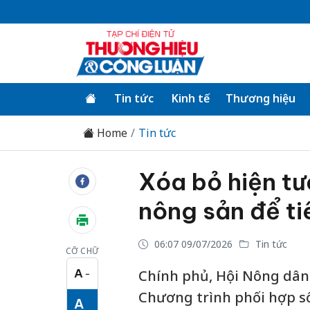
Tin tức
Kinh tế
Thương hiệu
Home
Tin tức
Xóa bỏ hiện tư
nông sản để t
06:07 09/07/2026
Tin tức
CỠ CHỮ
A
Chính phủ, Hội Nông dân 
−
Cỡ chữ nhỏ
Chương trình phối hợp 
A