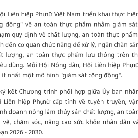
sản phẩ
bảo vệ 
i Liên hiệp Phụ nữ Việt Nam triển khai thực hiệ
kinh do
ng đồng" về an toàn thực phẩm nhằm giám sát
Công an
phạm quy định về chất lượng, an toàn thực phẩm
tìm bị h
án sản 
nh đến cơ quan chức năng để xử lý, ngăn chặn sả
bán yến
 lượng, an toàn thực phẩm lưu thông trên th
Thanh H
iêu dùng. Mỗi Hội Nông dân, Hội Liên hiệp Phụ n
hại tron
ì ít nhất một mô hình "giám sát cộng đồng".
bán bìn
Moyuum
 ký kết Chương trình phối hợp giữa Ủy ban nhâ
Liên hiệp Phụ nữ cấp tỉnh về tuyên truyền, vậ
kinh doanh nông lâm thủy sản chất lượng, an toà
 vệ, chăm sóc, nâng cao sức khỏe nhân dân v
oạn 2026 - 2030.