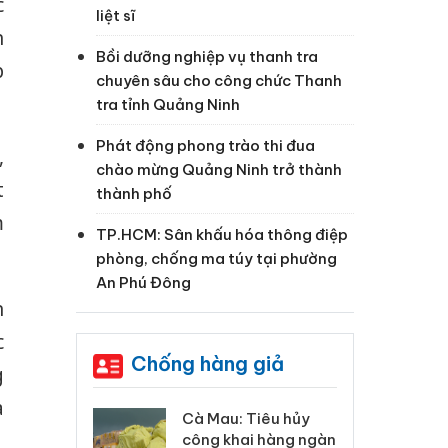
c
liệt sĩ
n
Bồi dưỡng nghiệp vụ thanh tra
p
chuyên sâu cho công chức Thanh
tra tỉnh Quảng Ninh
Phát động phong trào thi đua
,
chào mừng Quảng Ninh trở thành
t
thành phố
m
TP.HCM: Sân khấu hóa thông điệp
phòng, chống ma túy tại phường
An Phú Đông
n
c
Chống hàng giả
g
a
 Tiêu hủy
Khẩn trương xác
Cà
ai hàng ngàn
minh, xử lý sản phẩm
cô