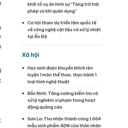
n
khởi tố vụ án hình sự “Tàng trữ trái
phép vũ khí quân dụng”
Cơ hội tham dự triển lãm quốc tế
h
về công nghệ vật liệu và xử lý nhiệt
y
tại Ấn Độ
n
Xã hội
Học sinh được khuyến khích rèn
ế
luyện 1 môn thể thao, thực hành 1
c
loại hình nghệ thuật
Bắc Ninh: Tăng cường kiểm tra và
xử lý nghiêm vi phạm trong hoạt
động quảng cáo
Sơn La: Thu nhận thành công 1.664
t
mẫu sinh phẩm ADN của thân nhân