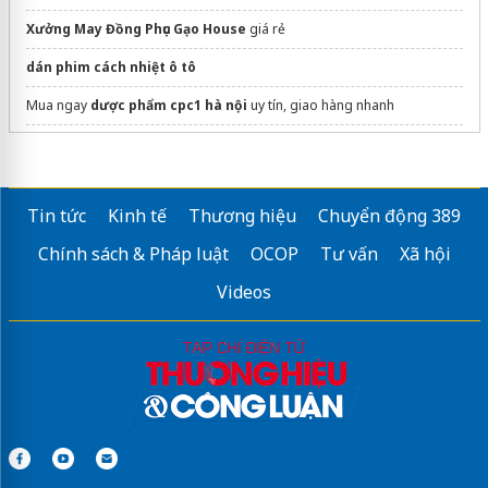
Xưởng May Đồng Phục Gạo House
giá rẻ
dán phim cách nhiệt ô tô
Mua ngay
dược phẩm cpc1 hà nội
uy tín, giao hàng nhanh
Sửa máy rửa bát bosch
Tin tức
Kinh tế
Thương hiệu
Chuyển động 389
Chính sách & Pháp luật
OCOP
Tư vấn
Xã hội
Videos