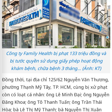
Công ty Family Health bị phạt 133 triệu đồng và
bị tước quyền sử dụng giấy phép hoạt động
khám bệnh, chữa bệnh 3 tháng... (Ảnh: KT)
Đồng thời, tại địa chỉ 125/62 Nguyễn Văn Thương,
phường Thạnh Mỹ Tây, TP. HCM, cùng bị xử phạt
còn có loạt cá nhân: ông Lê Minh Đại; ông Nguyễn
Đăng Khoa; ông Tô Thanh Tuấn; ông Trần Thái
Hòa; bà Lê Thị Mỹ Thanh; bà Nguyễn Thị Xuân