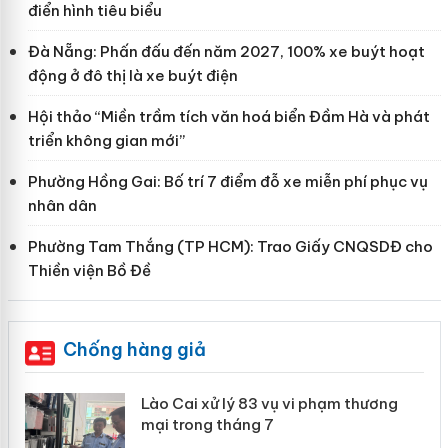
điển hình tiêu biểu
Đà Nẵng: Phấn đấu đến năm 2027, 100% xe buýt hoạt
động ở đô thị là xe buýt điện
Hội thảo “Miền trầm tích văn hoá biển Đầm Hà và phát
triển không gian mới”
Phường Hồng Gai: Bố trí 7 điểm đỗ xe miễn phí phục vụ
nhân dân
Phường Tam Thắng (TP HCM): Trao Giấy CNQSDĐ cho
Thiền viện Bồ Đề
Chống hàng giả
 án
Lào Cai xử lý 83 vụ vi phạm thương
mại trong tháng 7