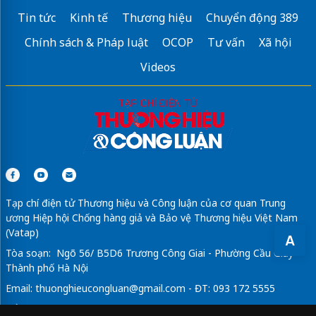
Tin tức
Kinh tế
Thương hiệu
Chuyển động 389
Chính sách & Pháp luật
OCOP
Tư vấn
Xã hội
Videos
Tạp chí điện tử Thương hiệu và Công luận của cơ quan Trung
ương Hiệp hội Chống hàng giả và Bảo vệ Thương hiệu Việt Nam
(Vatap)
A
Tòa soạn: Ngõ 56/ B5D6 Trương Công Giai - Phường Cầu Giấy -
Thành phố Hà Nội
Email:
thuonghieucongluan@gmail.com
- ĐT: 093 172 5555
Tổng Biên Tập: Vũ Đức Thuận