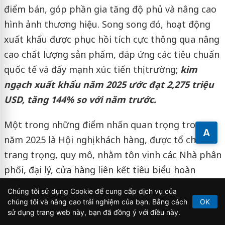
điểm bán, góp phần gia tăng độ phủ và nâng cao
hình ảnh thương hiệu. Song song đó, hoạt động
xuất khẩu được phục hồi tích cực thông qua nâng
cao chất lượng sản phẩm, đáp ứng các tiêu chuẩn
quốc tế và đẩy mạnh xúc tiến thị trường;
kim
ngạch xuất khẩu năm 2025 ước đạt 2,275 triệu
USD, tăng 144% so với năm trước.
Một trong những điểm nhấn quan trọng trong
A
năm 2025 là Hội nghị khách hàng, được tổ chức
trang trọng, quy mô, nhằm tôn vinh các Nhà phân
phối, đại lý, cửa hàng liên kết tiêu biểu hoàn
thành xuất sắc kế hoạch doanh thu, phát triển thị
Chúng tôi sử dụng Cookie để cung cấp dịch vụ của
trường, đồng thời tri ân các Nhà phân phối đã
chúng tôi và nâng cao trải nghiệm của bạn. Bằng cách
OK
sử dụng trang web này, bạn đã đồng ý với điều này.
đồng hành cùng Công ty trong suốt quá trình xây