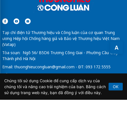
Tạp chí điện tử Thương hiệu và Công luận của cơ quan Trung
ương Hiệp hội Chống hàng giả và Bảo vệ Thương hiệu Việt Nam
(Vatap)
A
Tòa soạn: Ngõ 56/ B5D6 Trương Công Giai - Phường Cầu Giấy -
Thành phố Hà Nội
Email:
thuonghieucongluan@gmail.com
- ĐT: 093 172 5555
Tổng Biên Tập: Vũ Đức Thuận
Chúng tôi sử dụng Cookie để cung cấp dịch vụ của
Giấy phép hoạt động báo chí điện tử số 64/GP-BTTTT do Bộ
chúng tôi và nâng cao trải nghiệm của bạn. Bằng cách
OK
Thông tin và Truyền thông cấp ngày 21/2/2020.
sử dụng trang web này, bạn đã đồng ý với điều này.
Copyright © 2026
TẠP CHÍ THƯƠNG HIỆU & CÔNG
LUẬN
. All Rights Reserved.