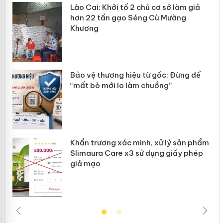
mại
Lào Cai: Khởi tố 2 chủ cơ sở làm giả
hơn 22 tấn gạo Séng Cù Mường
Khương
àng
ản
Bảo vệ thương hiệu từ gốc: Đừng để
“mất bò mới lo làm chuồng”
Khẩn trương xác minh, xử lý sản phẩm
Slimaura Care x3 sử dụng giấy phép
giả mạo