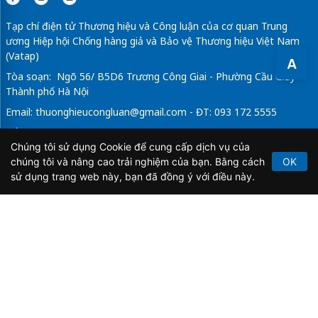
Tạp chí điện tử Thương hiệu và Công luận của cơ quan Trung
ương Hiệp hội Chống hàng giả và Bảo vệ Thương hiệu Việt Nam
(Vatap)
A
Tòa soạn: Ngõ 56/ B5D6 Trương Công Giai - Phường Cầu Giấy -
Thành phố Hà Nội
Email:
thuonghieucongluan@gmail.com
- ĐT: 093 172 5555
Tổng Biên Tập: Vũ Đức Thuận
Chúng tôi sử dụng Cookie để cung cấp dịch vụ của
Giấy phép hoạt động báo chí điện tử số 64/GP-BTTTT do Bộ
chúng tôi và nâng cao trải nghiệm của bạn. Bằng cách
OK
Thông tin và Truyền thông cấp ngày 21/2/2020.
sử dụng trang web này, bạn đã đồng ý với điều này.
Copyright © 2026
TẠP CHÍ THƯƠNG HIỆU & CÔNG
LUẬN
. All Rights Reserved.
Bản quyền thuộc Tạp chí Thương hiệu và Công luận. Cấm
sao chép dưới mọi hình thức nếu không có sự chấp thuận
bằng văn bản.