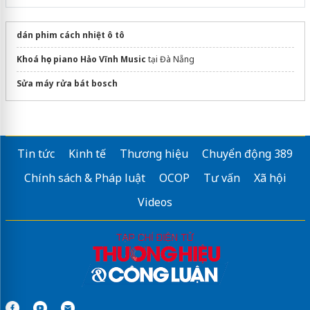
dán phim cách nhiệt ô tô
Khoá học piano Hảo Vĩnh Music
tại Đà Nẵng
Sửa máy rửa bát bosch
Tin tức
Kinh tế
Thương hiệu
Chuyển động 389
Chính sách & Pháp luật
OCOP
Tư vấn
Xã hội
Videos