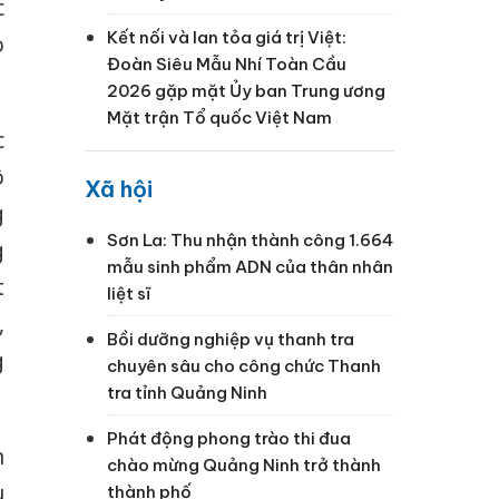
c
Kết nối và lan tỏa giá trị Việt:
o
Đoàn Siêu Mẫu Nhí Toàn Cầu
2026 gặp mặt Ủy ban Trung ương
Mặt trận Tổ quốc Việt Nam
c
ô
Xã hội
g
Sơn La: Thu nhận thành công 1.664
g
mẫu sinh phẩm ADN của thân nhân
t
liệt sĩ
,
Bồi dưỡng nghiệp vụ thanh tra
g
chuyên sâu cho công chức Thanh
tra tỉnh Quảng Ninh
Phát động phong trào thi đua
n
chào mừng Quảng Ninh trở thành
u
thành phố