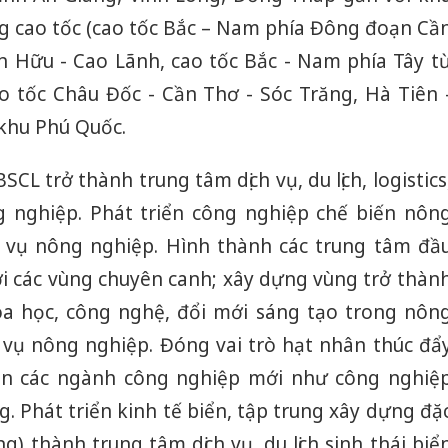
ng cao tốc (cao tốc Bắc – Nam phía Đông đoạn Cầ
An Hữu - Cao Lãnh, cao tốc Bắc - Nam phía Tây t
o tốc Châu Đốc - Cần Thơ - Sóc Trăng, Hà Tiên 
 khu Phú Quốc.
L trở thành trung tâm dịch vụ, du lịch, logistics
 nghiệp. Phát triển công nghiệp chế biến nôn
c vụ nông nghiệp. Hình thành các trung tâm đầ
i các vùng chuyên canh; xây dựng vùng trở thàn
oa học, công nghệ, đổi mới sáng tạo trong nôn
c vụ nông nghiệp. Đóng vai trò hạt nhân thúc đẩ
iển các ngành công nghiệp mới như công nghiệ
Cà Mau:
. Phát triển kinh tế biển, tập trung xây dựng đặ
công kh
sản phẩ
g) thành trung tâm dịch vụ, du lịch sinh thái biể