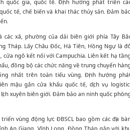
ịch quốc gia, quốc tế. Định hướng phát triển cá
h quốc tế, chế biến và khai thác thủy sản. Đảm bả
ển.
Là các xã, phường của dải biên giới phía Tây Bắ
ng Tháp. Lấy Châu Đốc, Hà Tiên, Hồng Ngự là đ
g, cửa ngõ kết nối với Campuchia. Liên kết hạ tần
khẩu, đồng bộ các chức năng về trung chuyển hàn
hống nhất trên toàn tiểu vùng. Định hướng phá
iên mậu gắn cửa khẩu quốc tế, dịch vụ logistic
lịch xuyên biên giới. Đảm bảo an ninh quốc phòn
 triển vùng động lực ĐBSCL bao gồm các địa bà
tỉnh An Giang, Vĩnh Long, Đồng Tháp gắn với kh