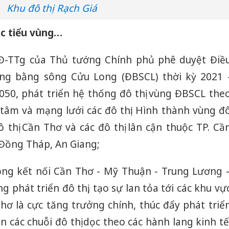
Khu đô thị Rạch Giá
các tiểu vùng…
Đ-TTg của Thủ tướng Chính phủ phê duyệt Điề
ng bằng sông Cửu Long (ĐBSCL) thời kỳ 2021 
50, phát triển hệ thống đô thị vùng ĐBSCL the
 tâm và mạng lưới các đô thị: Hình thành vùng đ
 thị Cần Thơ và các đô thị lân cận thuộc TP. Cầ
 Đồng Tháp, An Giang;
hông kết nối Cần Thơ - Mỹ Thuận - Trung Lương 
g phát triển đô thị, tạo sự lan tỏa tới các khu vự
hơ là cực tăng trưởng chính, thúc đẩy phát triể
n các chuỗi đô thị dọc theo các hành lang kinh tế