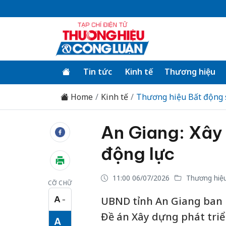
Tin tức
Kinh tế
Thương hiệu
Home
Kinh tế
Thương hiệu Bất động 
An Giang: Xây 
động lực
11:00 06/07/2026
Thương hiệu
CỠ CHỮ
A
UBND tỉnh An Giang ban 
−
Cỡ chữ nhỏ
Đề án Xây dựng phát triển
A