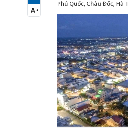
Cỡ chữ vừa
Phú Quốc, Châu Đốc, Hà T
A
+
Cỡ chữ lớn