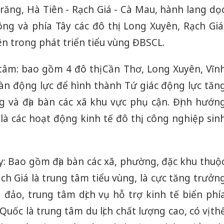
răng, Hà Tiên - Rạch Giá - Cà Mau, hành lang dọ
ng và phía Tây các đô thị: Long Xuyên, Rạch Giá
n trong phát triển tiểu vùng ĐBSCL.
tâm: bao gồm 4 đô thị Cần Thơ, Long Xuyên, Vĩn
bàn động lực để hình thành Tứ giác động lực tăn
 và địa bàn các xã khu vực phụ cận. Định hướn
 là các hoạt động kinh tế đô thị, công nghiệp sin
y: Bao gồm địa bàn các xã, phường, đặc khu thuộ
ạch Giá là trung tâm tiểu vùng, là cực tăng trưởn
ã đảo, trung tâm dịch vụ hỗ trợ kinh tế biển phí
uốc là trung tâm du lịch chất lượng cao, có vị th