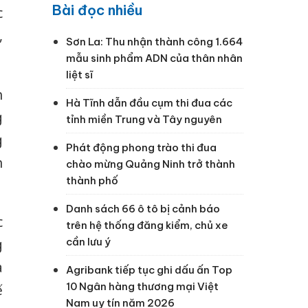
Bài đọc nhiều
c
,
Sơn La: Thu nhận thành công 1.664
mẫu sinh phẩm ADN của thân nhân
liệt sĩ
h
Hà Tĩnh dẫn đầu cụm thi đua các
g
tỉnh miền Trung và Tây nguyên
g
Phát động phong trào thi đua
h
chào mừng Quảng Ninh trở thành
thành phố
Danh sách 66 ô tô bị cảnh báo
c
trên hệ thống đăng kiểm, chủ xe
cần lưu ý
g
a
Agribank tiếp tục ghi dấu ấn Top
10 Ngân hàng thương mại Việt
ế
Nam uy tín năm 2026