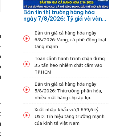
Bản tin thị trường hàng hóa
ngày 7/8/2026: Tỷ giá và vàng
neo cao, cà phê tăng mạnh,
dầu thế giới bật tăng
Bản tin giá cả hàng hóa ngày
u
6/8/2026: Vàng, cà phê đồng loạt
-
tăng mạnh
o
Toàn cảnh hành trình chặn đứng
35 tấn heo nhiễm chất cấm vào
ô
TP.HCM
n
Bản tin giá cả hàng hóa ngày
5/8/2026: Thị trường phân hóa,
nhiều mặt hàng chịu áp lực
–
Xuất nhập khẩu vượt 659,6 tỷ
c
USD: Tín hiệu tăng trưởng mạnh
n
của kinh tế Việt Nam
: