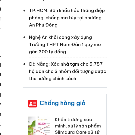
n
TP.HCM: Sân khấu hóa thông điệp
ừ
phòng, chống ma túy tại phường
An Phú Đông
-
Nghệ An khởi công xây dựng
Trường THPT Nam Đàn 1 quy mô
gần 300 tỷ đồng
,
g
Đà Nẵng: Xóa nhà tạm cho 5.757
hộ dân cho 3 nhóm đối tượng được
u
thụ hưởng chính sách
h
g
Chống hàng giả
y
p
 Tiêu hủy
Khẩn trương xác
Cà
c
ai hàng ngàn
minh, xử lý sản phẩm
cô
m nhập lậu,
Slimaura Care x3 sử
sả
n