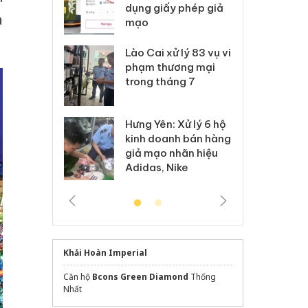
môi trường
dụng giấy phép giả
bả
à
anh
mạo
ki
 Thanh Hóa
Lào Cai xử lý 83 vụ vi
Cô
ại trong vụ
phạm thương mại
tìm
xuất, buôn
trong tháng 7
án
 sào giả
bá
Hưng Yên: Xử lý 6 hộ
óa: Tìm bị
Th
kinh doanh bán hàng
g vụ án buôn
hạ
giả mạo nhãn hiệu
h sữa
bá
Adidas, Nike
 giả
Mo
Khải Hoàn Imperial
Căn hộ
Bcons Green Diamond
Thống
Nhất