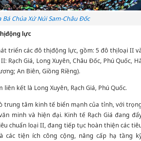
ía Bá Chúa Xứ Núi Sam-Châu Đốc
hị động lực
triển các đô thị động lực, gồm: 5 đô thị loại II v
loại II: Rạch Giá, Long Xuyên, Châu Đốc, Phú Quốc, H
 Lương; An Biên, Giồng Riềng).
m liên kết là Long Xuyên, Rạch Giá, Phú Quốc.
rò trung tâm kinh tế biển mạnh của tỉnh, với trọn
văn minh và hiện đại. Kinh tế Rạch Giá đang đẩ
êu chuẩn loại II, đang tiếp tục hoàn thiện các tiê
và các tiện ích công cộng, nâng cấp hạ tầng k