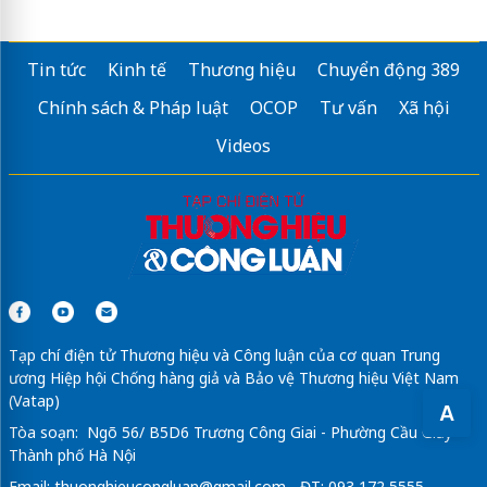
dán phim cách nhiệt ô tô
Tin tức
Kinh tế
Thương hiệu
Chuyển động 389
Sửa máy rửa bát bosch
Chính sách & Pháp luật
OCOP
Tư vấn
Xã hội
Videos
Tạp chí điện tử Thương hiệu và Công luận của cơ quan Trung
ương Hiệp hội Chống hàng giả và Bảo vệ Thương hiệu Việt Nam
(Vatap)
A
Tòa soạn: Ngõ 56/ B5D6 Trương Công Giai - Phường Cầu Giấy -
Thành phố Hà Nội
Email:
thuonghieucongluan@gmail.com
- ĐT: 093 172 5555