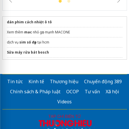
dán phim cách nhiệt ô tô
Xem thêm
mac
nhỏ gọn mạnh MACONE
dịch vụ
sim số đẹp
tại hcm
Sửa máy rửa bát bosch
Giá
iPhone 17 Pro Max 256GB
bao nhiêu?
Mua
Máy ảnh Canon cũ
giá rẻ
Tin tức
Kinh tế
Thương hiệu
Chuyển động 389
Chính sách & Pháp luật
OCOP
Tư vấn
Xã hội
Videos