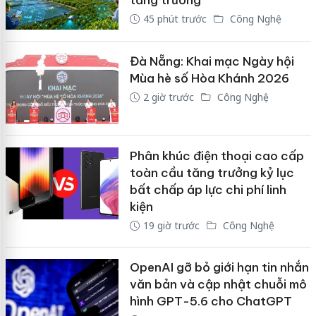
tăng trưởng
45 phút trước
Công Nghệ
Đà Nẵng: Khai mạc Ngày hội
Mùa hè số Hòa Khánh 2026
2 giờ trước
Công Nghệ
Phân khúc điện thoại cao cấp
toàn cầu tăng trưởng kỷ lục
bất chấp áp lực chi phí linh
kiện
19 giờ trước
Công Nghệ
OpenAI gỡ bỏ giới hạn tin nhắn
văn bản và cập nhật chuỗi mô
hình GPT-5.6 cho ChatGPT