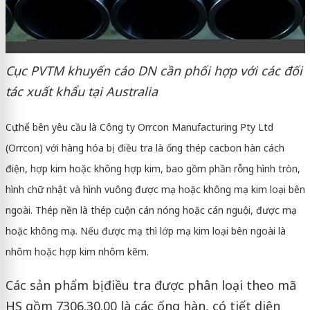
Cục PVTM khuyến cáo DN cần phối hợp với các đối
tác xuất khẩu tại Australia
Cụ thể bên yêu cầu là Công ty Orrcon Manufacturing Pty Ltd
(Orrcon) với hàng hóa bị điều tra là ống thép cacbon hàn cách
điện, hợp kim hoặc không hợp kim, bao gồm phần rỗng hình tròn,
hình chữ nhật và hình vuông được mạ hoặc không mạ kim loại bên
ngoài. Thép nền là thép cuộn cán nóng hoặc cán nguội, được mạ
hoặc không mạ. Nếu được mạ thì lớp mạ kim loại bên ngoài là
nhôm hoặc hợp kim nhôm kẽm.
Các sản phẩm bị điều tra được phân loại theo mã
HS gồm 7306.30.00 là các ống hàn, có tiết diện