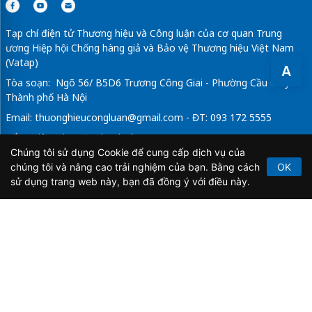
Tạp chí điện tử Thương hiệu và Công luận của cơ quan Trung
ương Hiệp hội Chống hàng giả và Bảo vệ Thương hiệu Việt Nam
(Vatap)
A
Tòa soạn: Ngõ 56/ B5D6 Trương Công Giai - Phường Cầu Giấy -
Thành phố Hà Nội
Email:
thuonghieucongluan@gmail.com
- ĐT: 093 172 5555
Tổng Biên Tập: Vũ Đức Thuận
Chúng tôi sử dụng Cookie để cung cấp dịch vụ của
Giấy phép hoạt động báo chí điện tử số 64/GP-BTTTT do Bộ
chúng tôi và nâng cao trải nghiệm của bạn. Bằng cách
OK
Thông tin và Truyền thông cấp ngày 21/2/2020.
sử dụng trang web này, bạn đã đồng ý với điều này.
Copyright © 2026
TẠP CHÍ THƯƠNG HIỆU & CÔNG
LUẬN
. All Rights Reserved.
Bản quyền thuộc Tạp chí Thương hiệu và Công luận. Cấm
sao chép dưới mọi hình thức nếu không có sự chấp thuận