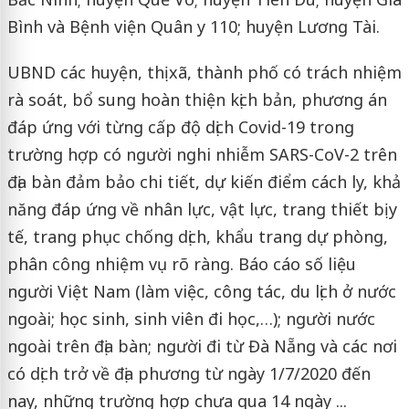
Bình và Bệnh viện Quân y 110; huyện Lương Tài.
UBND các huyện, thị xã, thành phố có trách nhiệm
rà soát, bổ sung hoàn thiện kịch bản, phương án
đáp ứng với từng cấp độ dịch Covid-19 trong
trường hợp có người nghi nhiễm SARS-CoV-2 trên
địa bàn đảm bảo chi tiết, dự kiến điểm cách ly, khả
năng đáp ứng về nhân lực, vật lực, trang thiết bị y
tế, trang phục chống dịch, khẩu trang dự phòng,
phân công nhiệm vụ rõ ràng. Báo cáo số liệu
người Việt Nam (làm việc, công tác, du lịch ở nước
ngoài; học sinh, sinh viên đi học,…); người nước
ngoài trên địa bàn; người đi từ Đà Nẵng và các nơi
có dịch trở về địa phương từ ngày 1/7/2020 đến
nay, những trường hợp chưa qua 14 ngày ...