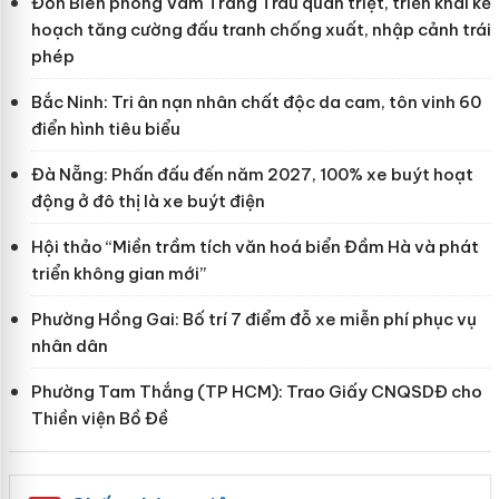
Đồn Biên phòng Vàm Trảng Trâu quán triệt, triển khai kế
hoạch tăng cường đấu tranh chống xuất, nhập cảnh trái
phép
Bắc Ninh: Tri ân nạn nhân chất độc da cam, tôn vinh 60
điển hình tiêu biểu
Đà Nẵng: Phấn đấu đến năm 2027, 100% xe buýt hoạt
động ở đô thị là xe buýt điện
Hội thảo “Miền trầm tích văn hoá biển Đầm Hà và phát
triển không gian mới”
Phường Hồng Gai: Bố trí 7 điểm đỗ xe miễn phí phục vụ
nhân dân
Phường Tam Thắng (TP HCM): Trao Giấy CNQSDĐ cho
Thiền viện Bồ Đề